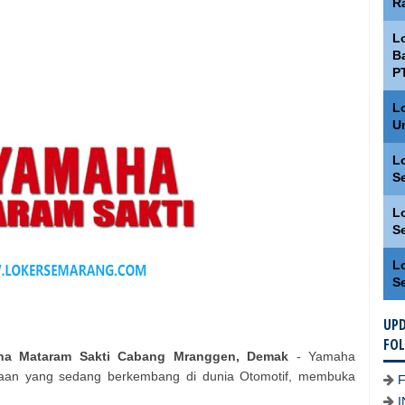
R
L
Ba
P
L
U
L
S
L
S
L
S
UPD
FO
aha Mataram Sakti Cabang Mranggen, Demak
- Yamaha
aan yang sedang berkembang di dunia Otomotif, membuka