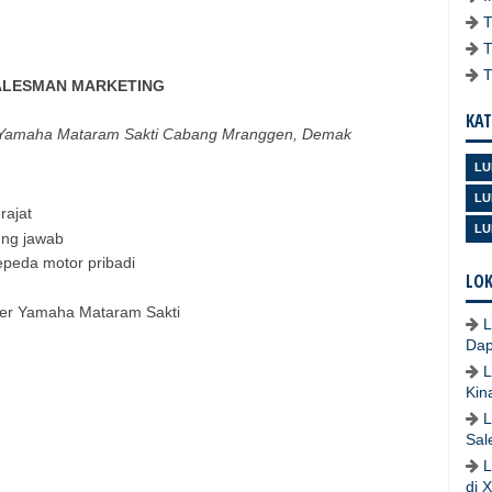
ALESMAN MARKETING
KAT
di Yamaha Mataram Sakti Cabang Mranggen, Demak
LU
LU
rajat
LU
gung jawab
epeda motor pribadi
LOK
ler Yamaha Mataram Sakti
L
Dap
L
Kin
L
Sal
L
di 