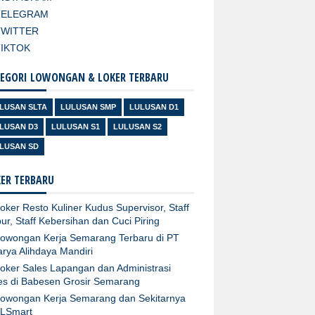
TELEGRAM
TWITTER
TIKTOK
EGORI LOWONGAN & LOKER TERBARU
LUSAN SLTA
LULUSAN SMP
LULUSAN D1
LUSAN D3
LULUSAN S1
LULUSAN S2
LUSAN SD
ER TERBARU
oker Resto Kuliner Kudus Supervisor, Staff
ur, Staff Kebersihan dan Cuci Piring
owongan Kerja Semarang Terbaru di PT
arya Alihdaya Mandiri
oker Sales Lapangan dan Administrasi
es di Babesen Grosir Semarang
owongan Kerja Semarang dan Sekitarnya
XLSmart