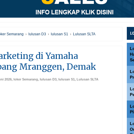
L
oker Semarang
›
lulusan D3
›
lulusan S1
›
Lulusan SLTA
L
arketing di Yamaha
H
S
bang Mranggen, Demak
L
P
uni 2026
,
loker Semarang
,
lulusan D3
,
lulusan S1
,
Lulusan SLTA
L
P
L
P
Lo
O