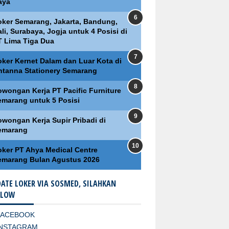
aya
oker Semarang, Jakarta, Bandung,
li, Surabaya, Jogja untuk 4 Posisi di
T Lima Tiga Dua
oker Kernet Dalam dan Luar Kota di
ntanna Stationery Semarang
owongan Kerja PT Pacific Furniture
emarang untuk 5 Posisi
owongan Kerja Supir Pribadi di
emarang
oker PT Ahya Medical Centre
emarang Bulan Agustus 2026
ATE LOKER VIA SOSMED, SILAHKAN
LLOW
FACEBOOK
INSTAGRAM