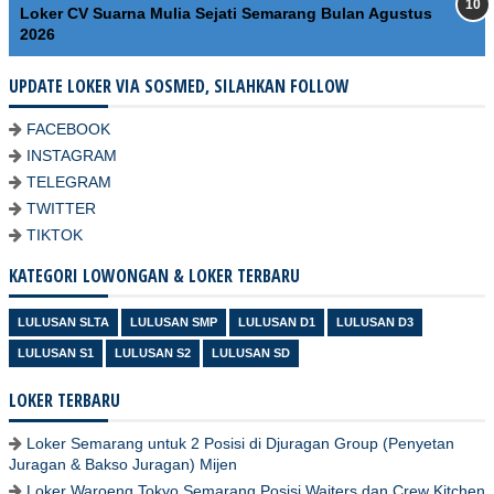
Loker CV Suarna Mulia Sejati Semarang Bulan Agustus
2026
UPDATE LOKER VIA SOSMED, SILAHKAN FOLLOW
FACEBOOK
INSTAGRAM
TELEGRAM
TWITTER
TIKTOK
KATEGORI LOWONGAN & LOKER TERBARU
LULUSAN SLTA
LULUSAN SMP
LULUSAN D1
LULUSAN D3
LULUSAN S1
LULUSAN S2
LULUSAN SD
LOKER TERBARU
Loker Semarang untuk 2 Posisi di Djuragan Group (Penyetan
Juragan & Bakso Juragan) Mijen
Loker Waroeng Tokyo Semarang Posisi Waiters dan Crew Kitchen