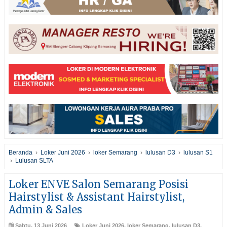
Beranda
›
Loker Juni 2026
›
loker Semarang
›
lulusan D3
›
lulusan S1
›
Lulusan SLTA
Loker ENVE Salon Semarang Posisi
Hairstylist & Assistant Hairstylist,
Admin & Sales
Sabtu, 13 Juni 2026
Loker Juni 2026
,
loker Semarang
,
lulusan D3
,