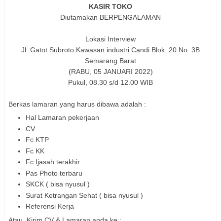
KASIR TOKO
Diutamakan BERPENGALAMAN
Lokasi Interview
Jl. Gatot Subroto Kawasan industri Candi Blok. 20 No. 3B
Semarang Barat
(RABU, 05 JANUARI 2022)
Pukul, 08.30 s/d 12.00 WIB
Berkas lamaran yang harus dibawa adalah :
Hal Lamaran pekerjaan
CV
Fc KTP
Fc KK
Fc Ijasah terakhir
Pas Photo terbaru
SKCK ( bisa nyusul )
Surat Ketrangan Sehat ( bisa nyusul )
Referensi Kerja
Atau, Kirim CV & Lamaran anda ke :