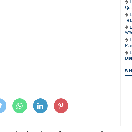
L
Qua
L
Tea
L
W3
L
Pla
L
Dia
WEB