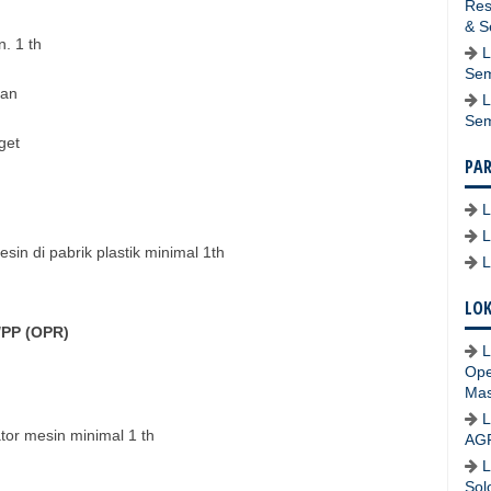
Res
& S
. 1 th
L
Sem
pan
L
Se
get
PA
in di pabrik plastik minimal 1th
LOK
PP (OPR)
L
Ope
Mas
L
or mesin minimal 1 th
AG
L
Sol