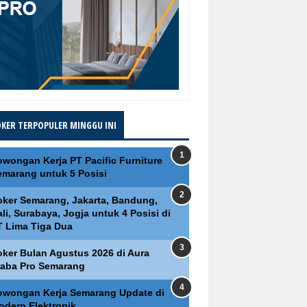
OKER TERPOPULER MINGGU INI
owongan Kerja PT Pacific Furniture
emarang untuk 5 Posisi
oker Semarang, Jakarta, Bandung,
li, Surabaya, Jogja untuk 4 Posisi di
T Lima Tiga Dua
oker Bulan Agustus 2026 di Aura
raba Pro Semarang
owongan Kerja Semarang Update di
odern Elektronik