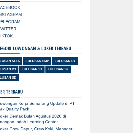
FACEBOOK
INSTAGRAM
TELEGRAM
TWITTER
TIKTOK
EGORI LOWONGAN & LOKER TERBARU
LUSAN SLTA
LULUSAN SMP
LULUSAN D1
LUSAN D3
LULUSAN S1
LULUSAN S2
LUSAN SD
ER TERBARU
owongan Kerja Semarang Update di PT
rk Quality Pack
oker Demak Bulan Agustus 2026 di
mongan Indah Learning Center
oker Crew Dapur, Crew Koki, Manager