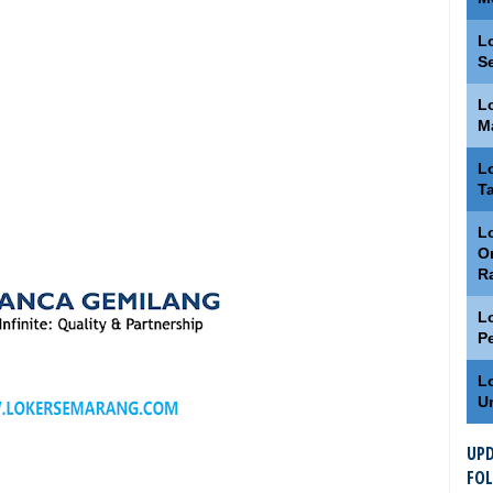
L
S
L
M
L
T
Lo
O
R
L
P
L
U
UPD
FO