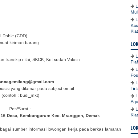
L
Mul
L
Kas
Kla
l Doble (CDD)
uat kiriman barang
LOK
L
an transkip nilai, SKCK, Ket sudah Vaksin
Pla
L
Pos
ancagemilang@gmail.com
L
osisi yang dilamar pada subject email
Tir
(contoh : budi_mkt)
L
Agu
Pos/Surat :
L
Kla
m.16 Desa, Kembangarum Kec. Mranggen, Demak
LO
bagai sumber informasi lowongan kerja pada berkas lamaran