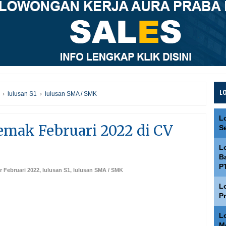
L
›
lulusan S1
›
lulusan SMA / SMK
L
mak Februari 2022 di CV
S
L
Ba
P
r Februari 2022
,
lulusan S1
,
lulusan SMA / SMK
L
P
L
M