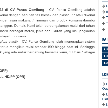
022 di CV Panca Gemilang
- CV. Panca Gemilang adalah
kenal dengan sebutan tas kresek dan plastic PP atau dikenal
k pengemasan makanan/minuman dan produk konsumsi/bumbu
 Mranggen, Demak. Kami telah berpengalaman mulai dari tahun
astik berbagai merek, jenis dan ukuran yang kini jangkauan
wilayah Indonesia.
KAT
/tas plastik , CV. Panca Gemilang telah menerapkan sistem
rus mengikuti revisi standar ISO hingga saat ini. Sehingga
LU
ik yang ada untuk bergabung bersama kami, di Posisi Sebagai
LU
LU
OPP)
LOK
L HD/PP (OPR)
L
Qua
L
Pla
L