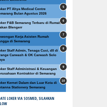
oker PT Ahya Medical Centre
emarang Bulan Agustus 2026
oker F&B Semarang Terbaru di Rumah
akan Blengerr
owongan Kerja Asisten Rumah
angga di Semarang
ker Staff Admin, Tenaga Cuci, dll di
range Carwash & OK Carwash Solo
aya
oker Staff Administrasi & Keuangan
erusahaan Kontraktor di Semarang
oker Kernet Dalam dan Luar Kota di
ntanna Stationery Semarang
ATE LOKER VIA SOSMED, SILAHKAN
LLOW