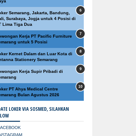
aya
oker Semarang, Jakarta, Bandung,
li, Surabaya, Jogja untuk 4 Posisi di
T Lima Tiga Dua
owongan Kerja PT Pacific Furniture
emarang untuk 5 Posisi
oker Kernet Dalam dan Luar Kota di
ntanna Stationery Semarang
owongan Kerja Supir Pribadi di
emarang
oker PT Ahya Medical Centre
emarang Bulan Agustus 2026
ATE LOKER VIA SOSMED, SILAHKAN
LLOW
FACEBOOK
INSTAGRAM