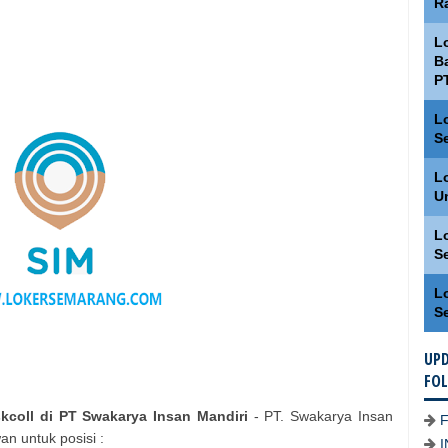
R
L
Ba
P
L
S
L
U
L
S
L
S
UPD
FO
eskcoll di PT Swakarya Insan Mandiri
- PT. Swakarya Insan
 untuk posisi :