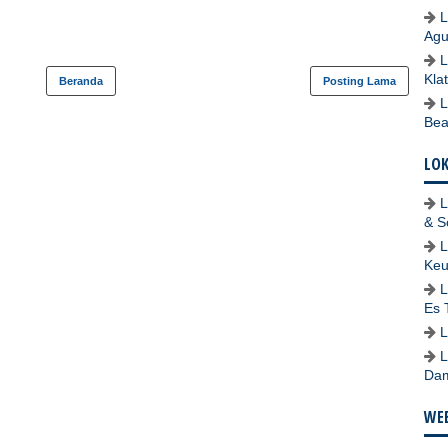
L
Agu
L
Kla
Beranda
Posting Lama
L
Bea
LO
L
& S
L
Keu
L
Es 
L
L
Dam
WEB