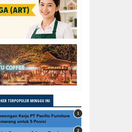
OKER TERPOPULER MINGGU INI
owongan Kerja PT Pacific Furniture
emarang untuk 5 Posisi