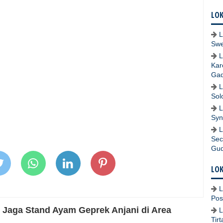
LOK
L
Swe
L
Kar
Gad
L
Sol
L
Syn
L
Sec
Gud
LOK
L
Pos
 Jaga Stand Ayam Geprek Anjani di Area
L
Tir