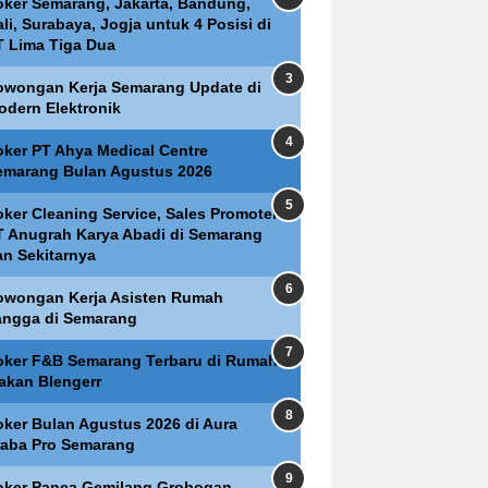
oker Semarang, Jakarta, Bandung,
li, Surabaya, Jogja untuk 4 Posisi di
T Lima Tiga Dua
owongan Kerja Semarang Update di
odern Elektronik
oker PT Ahya Medical Centre
emarang Bulan Agustus 2026
oker Cleaning Service, Sales Promoter
T Anugrah Karya Abadi di Semarang
an Sekitarnya
owongan Kerja Asisten Rumah
angga di Semarang
oker F&B Semarang Terbaru di Rumah
akan Blengerr
oker Bulan Agustus 2026 di Aura
raba Pro Semarang
oker Panca Gemilang Grobogan