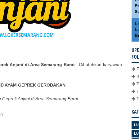
Po
S
L
L
Br
UPD
FO
rek Anjani di Area Semarang Barat
- Dibutuhkan karyawan
ND AYAM GEPREK GEROBAKAN
 Geprek Anjani di Area Semarang Barat
KAT
an
LU
LU