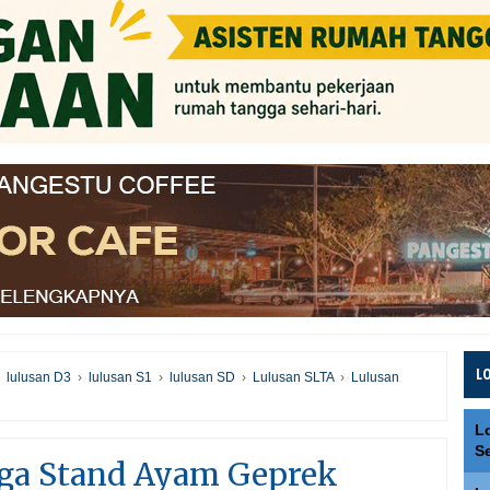
L
›
lulusan D3
›
lulusan S1
›
lulusan SD
›
Lulusan SLTA
›
Lulusan
L
S
aga Stand Ayam Geprek