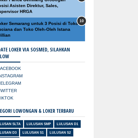
sisi Asisten Direktur, Sales,
upervisor HRGA
oker Semarang untuk 3 Posisi di Toko
uciana dan Toko Oleh-Oleh Istana
illian
ATE LOKER VIA SOSMED, SILAHKAN
LLOW
FACEBOOK
INSTAGRAM
TELEGRAM
TWITTER
TIKTOK
EGORI LOWONGAN & LOKER TERBARU
LUSAN SLTA
LULUSAN SMP
LULUSAN D1
LUSAN D3
LULUSAN S1
LULUSAN S2