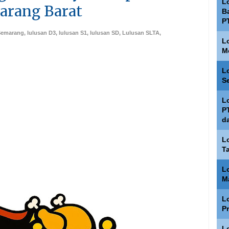
L
marang Barat
Ba
P
 Semarang
,
lulusan D3
,
lulusan S1
,
lulusan SD
,
Lulusan SLTA
,
L
M
L
S
L
P
d
L
T
L
M
L
P
L