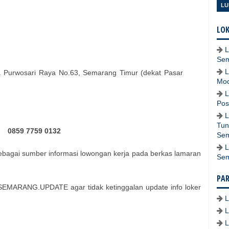
LU
LOK
L
Se
L
l. Purwosari Raya No.63, Semarang Timur (dekat Pasar
Mod
L
Pos
L
Tun
0859 7759 0132
Se
L
bagai sumber informasi lowongan kerja pada berkas lamaran
Se
PA
EMARANG.UPDATE agar tidak ketinggalan update info loker