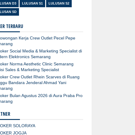
LUSAN D3
LULUSAN S1
LULUSAN S2
LUSAN SD
ER TERBARU
owongan Kerja Crew Outlet Pecel Pepe
marang
oker Social Media & Marketing Specialist di
ern Elektronics Semarang
oker Norma Aesthetic Clinic Semarang
isi Sales & Marketing Specialist
oker Crew Outlet Rhein Scarves di Ruang
ggu Bandara Jenderal Ahmad Yani
marang
oker Bulan Agustus 2026 di Aura Praba Pro
marang
RTNER
LOKER SOLORAYA
LOKER JOGJA