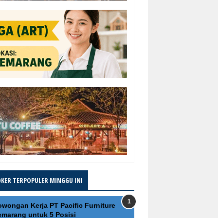
OKER TERPOPULER MINGGU INI
owongan Kerja PT Pacific Furniture
emarang untuk 5 Posisi