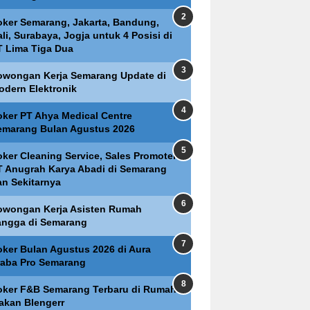
oker Semarang, Jakarta, Bandung,
li, Surabaya, Jogja untuk 4 Posisi di
T Lima Tiga Dua
owongan Kerja Semarang Update di
odern Elektronik
oker PT Ahya Medical Centre
emarang Bulan Agustus 2026
oker Cleaning Service, Sales Promoter
T Anugrah Karya Abadi di Semarang
an Sekitarnya
owongan Kerja Asisten Rumah
angga di Semarang
oker Bulan Agustus 2026 di Aura
raba Pro Semarang
oker F&B Semarang Terbaru di Rumah
akan Blengerr