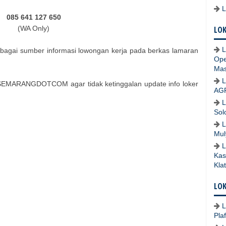
085 641 127 650
(WA Only)
LOK
L
bagai sumber informasi lowongan kerja pada berkas lamaran
Ope
Mas
L
SEMARANGDOTCOM agar tidak ketinggalan update info loker
AG
L
Sol
L
Mul
L
Kas
Kla
LOK
L
Pla