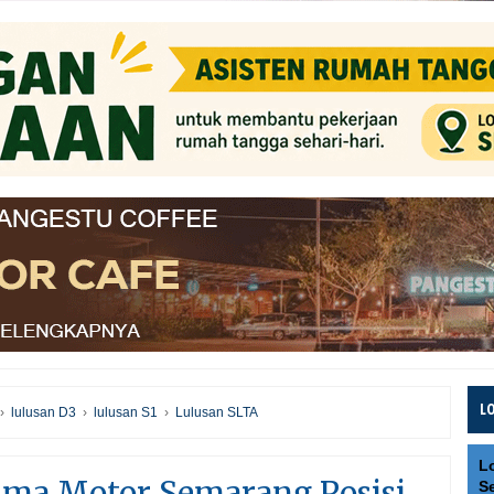
L
›
lulusan D3
›
lulusan S1
›
Lulusan SLTA
L
sma Motor Semarang Posisi
S