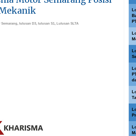
 Mekanik
L
Ba
P
r Semarang
,
lulusan D3
,
lulusan S1
,
Lulusan SLTA
L
M
L
S
L
P
d
L
T
L
P
L
M