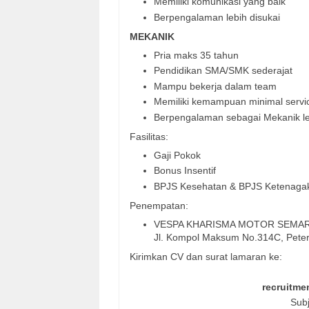
Memiliki komunikasi yang baik
Berpengalaman lebih disukai
MEKANIK
Pria maks 35 tahun
Pendidikan SMA/SMK sederajat
Mampu bekerja dalam team
Memiliki kemampuan minimal servi
Berpengalaman sebagai Mekanik le
Fasilitas:
Gaji Pokok
Bonus Insentif
BPJS Kesehatan & BPJS Ketenaga
Penempatan:
VESPA KHARISMA MOTOR SEMA
Jl. Kompol Maksum No.314C, Pete
Kirimkan CV dan surat lamaran ke:
recruitm
Subj