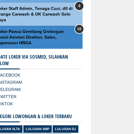
ker Staff Admin, Tenaga Cuci, dll di
range Carwash & OK Carwash Solo
aya
oker Panca Gemilang Grobogan
sisi Asisten Direktur, Sales,
upervisor HRGA
ATE LOKER VIA SOSMED, SILAHKAN
LLOW
FACEBOOK
INSTAGRAM
TELEGRAM
TWITTER
TIKTOK
EGORI LOWONGAN & LOKER TERBARU
LUSAN SLTA
LULUSAN SMP
LULUSAN D1