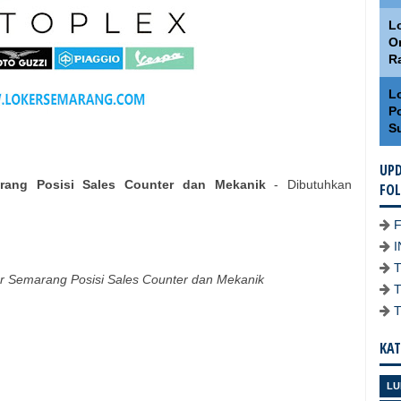
Lo
O
R
L
Po
S
UPD
rang Posisi Sales Counter dan Mekanik
- Dibutuhkan
FO
r Semarang Posisi Sales Counter dan Mekanik
KAT
LU