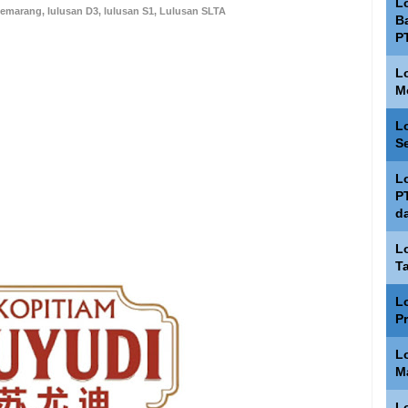
L
Semarang
,
lulusan D3
,
lulusan S1
,
Lulusan SLTA
Ba
P
L
M
L
S
L
P
d
L
T
L
P
L
M
L