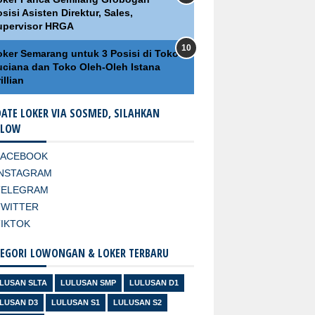
sisi Asisten Direktur, Sales,
upervisor HRGA
oker Semarang untuk 3 Posisi di Toko
uciana dan Toko Oleh-Oleh Istana
illian
ATE LOKER VIA SOSMED, SILAHKAN
LLOW
FACEBOOK
INSTAGRAM
TELEGRAM
TWITTER
TIKTOK
EGORI LOWONGAN & LOKER TERBARU
LUSAN SLTA
LULUSAN SMP
LULUSAN D1
LUSAN D3
LULUSAN S1
LULUSAN S2