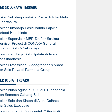
ER SOLORAYA TERBARU
oker Sukoharjo untuk 7 Posisi di Toko Mulia
 Kartasura
oker Sukoharjo Posisi Admin Pajak di
arfood Healthindo
oker Supervisor MEP, Drafter Struktur,
ervisor Project di CONAKA General
tractor Solo & Sekitarnya
owongan Kerja Solo Update di Axela
nds Indonesia
oker Professional Videographer & Video
tor Solo Raya di Farmosa Group
ER JOGJA TERBARU
oker Bulan Agustus 2026 di PT Indonesia
fon Semesta Cabang Bali
oker Solo dan Klaten di Astra Daihatsu
isi Sales Executive
owongan Kerja Jogja untuk 2 Posisi di Java