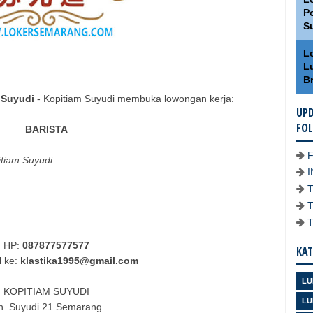
Po
S
L
L
Br
m Suyudi
- Kopitiam Suyudi membuka lowongan kerja:
UPD
FO
BARISTA
tiam Suyudi
HP:
087877577577
KAT
l ke:
klastika1995@gmail.com
LU
KOPITIAM SUYUDI
LU
ln. Suyudi 21 Semarang