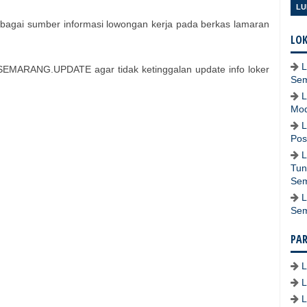
LU
bagai sumber informasi lowongan kerja pada berkas lamaran
LOK
L
EMARANG.UPDATE agar tidak ketinggalan update info loker
Se
L
Mod
L
Pos
L
Tun
Se
L
Se
PA