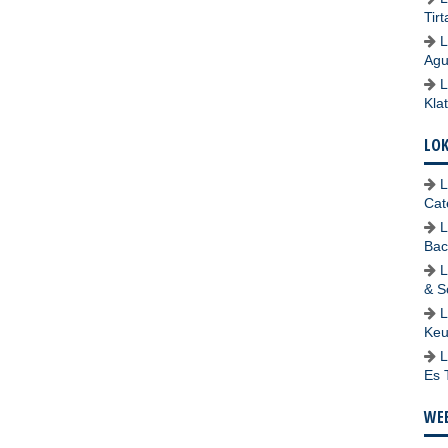
Tir
L
Agu
L
Kla
LO
L
Cat
L
Bac
L
& S
L
Keu
L
Es 
WEB