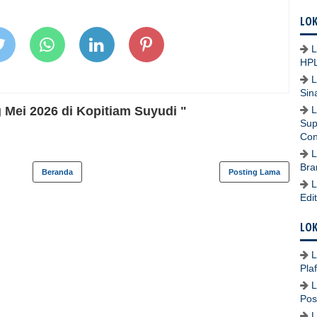
LOK
L
HPL
L
Sin
Mei 2026 di Kopitiam Suyudi "
L
Sup
Con
L
Bra
Beranda
Posting Lama
L
Edi
LOK
L
Pla
L
Pos
L