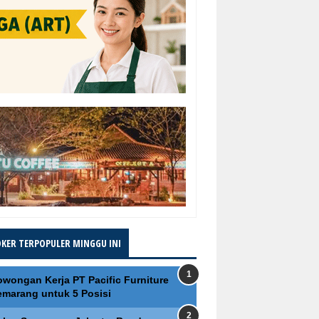
OKER TERPOPULER MINGGU INI
owongan Kerja PT Pacific Furniture
emarang untuk 5 Posisi