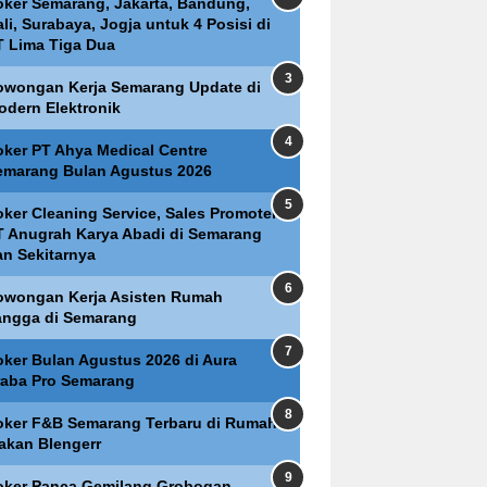
oker Semarang, Jakarta, Bandung,
li, Surabaya, Jogja untuk 4 Posisi di
T Lima Tiga Dua
owongan Kerja Semarang Update di
odern Elektronik
oker PT Ahya Medical Centre
emarang Bulan Agustus 2026
oker Cleaning Service, Sales Promoter
T Anugrah Karya Abadi di Semarang
an Sekitarnya
owongan Kerja Asisten Rumah
angga di Semarang
oker Bulan Agustus 2026 di Aura
raba Pro Semarang
oker F&B Semarang Terbaru di Rumah
akan Blengerr
oker Panca Gemilang Grobogan