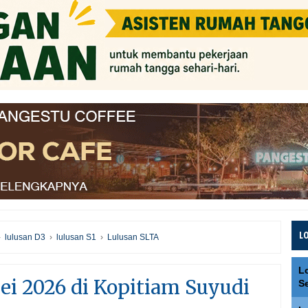
L
›
lulusan D3
›
lulusan S1
›
Lulusan SLTA
L
i 2026 di Kopitiam Suyudi
S