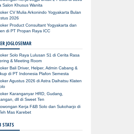
ta Salon Khusus Wanita
oker CV Mulia Arkonindo Yogyakarta Bulan
stus 2026
oker Product Consultant Yogyakarta dan
ten di PT Propan Raya ICC
KER JOGLOSEMAR
oker Solo Raya Lulusan S1 di Cerita Rasa
ering & Meeting Room
oker Bali Driver, Helper, Admin Cabang &
kup di PT Indonesia Plafon Semesta
oker Agustus 2026 di Astra Daihatsu Klaten
olo
oker Karanganyar HRD, Gudang,
angan, dll di Sweet Ten
owongan Kerja F&B Solo dan Sukoharjo di
Teh Mas Karebet
 STATS