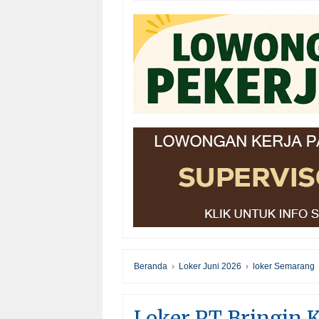
Beranda
›
Loker Juni 2026
›
loker Semarang
Loker PT Bringin K