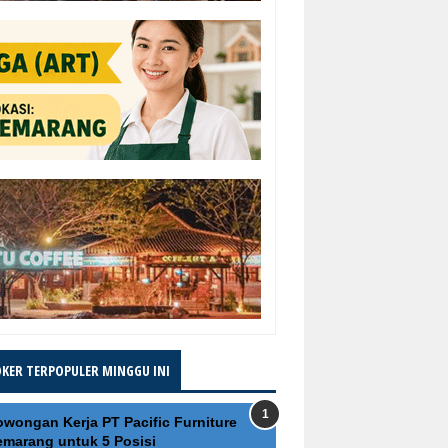
OKER TERPOPULER MINGGU INI
owongan Kerja PT Pacific Furniture
emarang untuk 5 Posisi