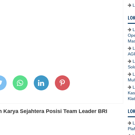
LOK
L
Ope
Mas
L
AG
L
Sol
L
Mul
L
Kas
Kla
LOK
n Karya Sejahtera Posisi Team Leader BRI
L
Pla