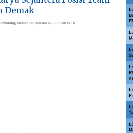
ah Demak
L
Ba
P
 Semarang
,
lulusan D3
,
lulusan S1
,
Lulusan SLTA
L
M
L
S
L
P
d
L
P
L
T
L
M