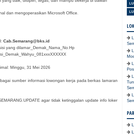
i yang baik, disiplin, tegas, dan mampu bekerja di bawah
LU
LU
l dan mengoperasikan Microsoft Office.
LOK
L
l:
Cab.Semarang@bks.id
Se
osisi yang dilamar_Demak_Nama_No.Hp
L
nisi_Demak_Wahyu_081xxxXXXXXX
Mod
L
imal: Minggu, 31 Mei 2026
Pos
L
bagai sumber informasi lowongan kerja pada berkas lamaran
Tun
Se
L
EMARANG.UPDATE agar tidak ketinggalan update info loker
Se
PA