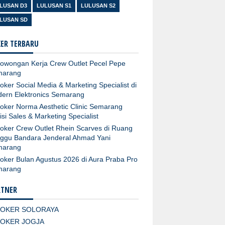
LUSAN D3
LULUSAN S1
LULUSAN S2
LUSAN SD
ER TERBARU
owongan Kerja Crew Outlet Pecel Pepe
marang
oker Social Media & Marketing Specialist di
ern Elektronics Semarang
oker Norma Aesthetic Clinic Semarang
isi Sales & Marketing Specialist
oker Crew Outlet Rhein Scarves di Ruang
ggu Bandara Jenderal Ahmad Yani
marang
oker Bulan Agustus 2026 di Aura Praba Pro
marang
RTNER
LOKER SOLORAYA
LOKER JOGJA