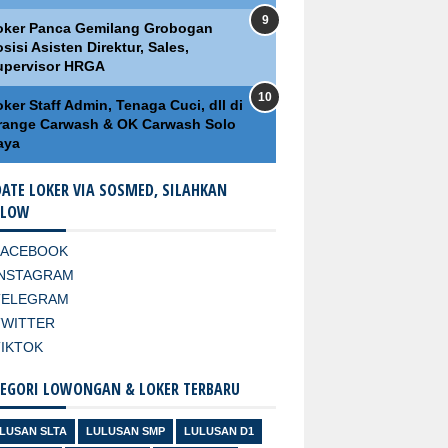
oker Panca Gemilang Grobogan
sisi Asisten Direktur, Sales,
upervisor HRGA
ker Staff Admin, Tenaga Cuci, dll di
range Carwash & OK Carwash Solo
aya
ATE LOKER VIA SOSMED, SILAHKAN
LLOW
FACEBOOK
INSTAGRAM
TELEGRAM
TWITTER
TIKTOK
EGORI LOWONGAN & LOKER TERBARU
LUSAN SLTA
LULUSAN SMP
LULUSAN D1