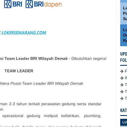
L
Po
S
Lo
O
R
UPD
sisi Team Leader BRI Wilayah Demak
- Dibutuhkan segera!
FO
TEAM LEADER
ahtera Posisi Team Leader BRI Wilayah Demak
an 2-3 tahun terkait perawatan gedung serta standar
an.
KAT
erasional gedung meliputi kelistrikan, plumbing,
LU