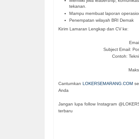
Memiliki jiwa leadership, komunikas
tekanan.
Mampu membuat laporan operasiona
Penempatan wilayah BRI Demak
Kirim Lamaran Lengkap dan CV ke:
Emai
Subject Email: P
Contoh: Tek
Maks
Cantumkan
LOKERSEMARANG.COM
se
Anda
Jangan lupa follow Instagram @LOKERS
terbaru