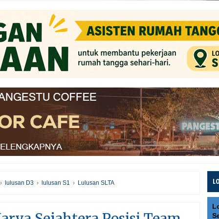
L
›
lulusan D3
›
lulusan S1
›
Lulusan SLTA
L
arya Sejahtera Posisi Team
S