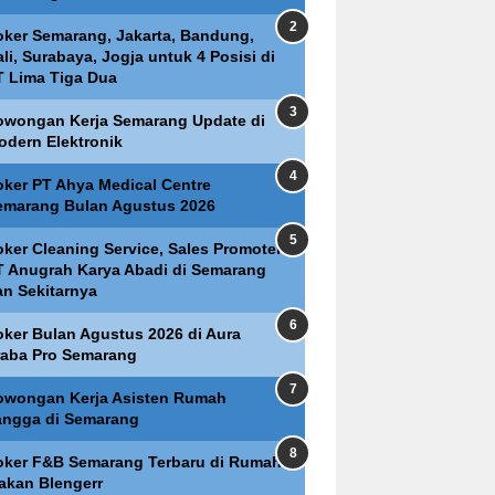
oker Semarang, Jakarta, Bandung,
li, Surabaya, Jogja untuk 4 Posisi di
T Lima Tiga Dua
owongan Kerja Semarang Update di
odern Elektronik
oker PT Ahya Medical Centre
emarang Bulan Agustus 2026
oker Cleaning Service, Sales Promoter
T Anugrah Karya Abadi di Semarang
an Sekitarnya
oker Bulan Agustus 2026 di Aura
raba Pro Semarang
owongan Kerja Asisten Rumah
angga di Semarang
oker F&B Semarang Terbaru di Rumah
akan Blengerr