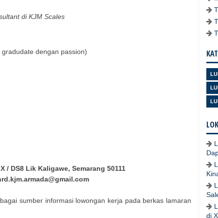
sultant di KJM Scales
h gradudate dengan passion)
KAT
LU
LU
LU
LOK
L
Dap
L
i IX / DS8 Lik Kaligawe, Semarang 50111
Kin
hrd.kjm.armada@gmail.com
L
Sal
bagai sumber informasi lowongan kerja pada berkas lamaran
L
di 