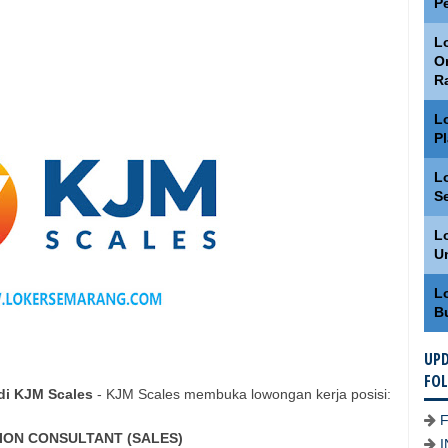
P
Lo
O
R
L
P
L
S
L
U
L
B
UPD
FO
di KJM Scales
- KJM Scales membuka lowongan kerja posisi:
ION CONSULTANT (SALES)