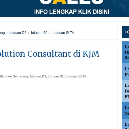
L
ang
›
lulusan D3
›
lulusan S1
›
Lulusan SLTA
L
lution Consultant di KJM
H
S
L
P
26
,
loker Semarang
,
lulusan D3
,
lulusan S1
,
Lulusan SLTA
L
Ba
P
L
S
L