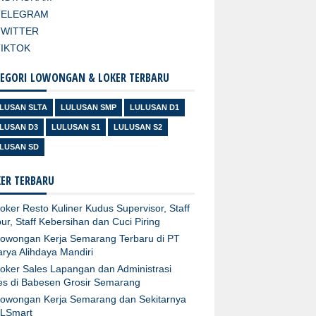
TELEGRAM
TWITTER
TIKTOK
EGORI LOWONGAN & LOKER TERBARU
LUSAN SLTA
LULUSAN SMP
LULUSAN D1
LUSAN D3
LULUSAN S1
LULUSAN S2
LUSAN SD
ER TERBARU
oker Resto Kuliner Kudus Supervisor, Staff
ur, Staff Kebersihan dan Cuci Piring
owongan Kerja Semarang Terbaru di PT
arya Alihdaya Mandiri
oker Sales Lapangan dan Administrasi
es di Babesen Grosir Semarang
owongan Kerja Semarang dan Sekitarnya
XLSmart