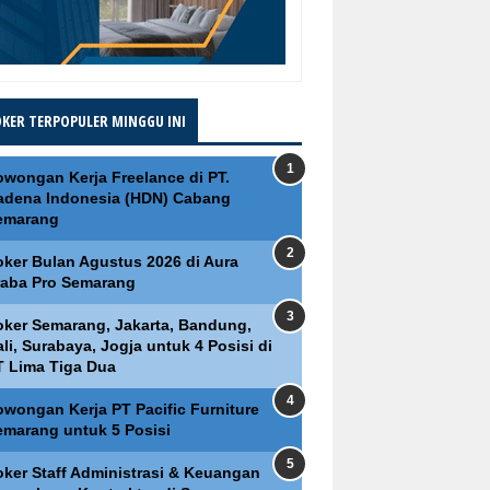
OKER TERPOPULER MINGGU INI
owongan Kerja Freelance di PT.
adena Indonesia (HDN) Cabang
emarang
oker Bulan Agustus 2026 di Aura
raba Pro Semarang
oker Semarang, Jakarta, Bandung,
li, Surabaya, Jogja untuk 4 Posisi di
T Lima Tiga Dua
owongan Kerja PT Pacific Furniture
emarang untuk 5 Posisi
oker Staff Administrasi & Keuangan