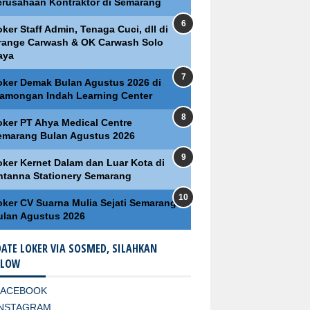
erusahaan Kontraktor di Semarang
ker Staff Admin, Tenaga Cuci, dll di
range Carwash & OK Carwash Solo
aya
oker Demak Bulan Agustus 2026 di
lamongan Indah Learning Center
oker PT Ahya Medical Centre
emarang Bulan Agustus 2026
oker Kernet Dalam dan Luar Kota di
ntanna Stationery Semarang
oker CV Suarna Mulia Sejati Semarang
ulan Agustus 2026
ATE LOKER VIA SOSMED, SILAHKAN
LLOW
FACEBOOK
INSTAGRAM