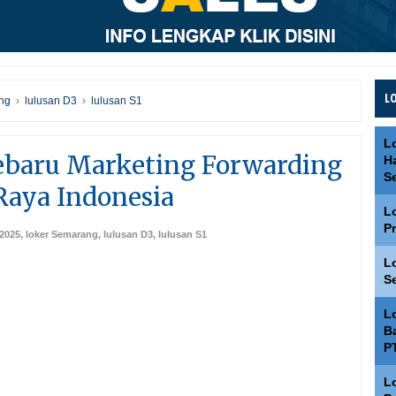
L
ng
›
lulusan D3
›
lulusan S1
L
ebaru Marketing Forwarding
H
S
Raya Indonesia
L
P
 2025
,
loker Semarang
,
lulusan D3
,
lulusan S1
L
S
L
Ba
P
L