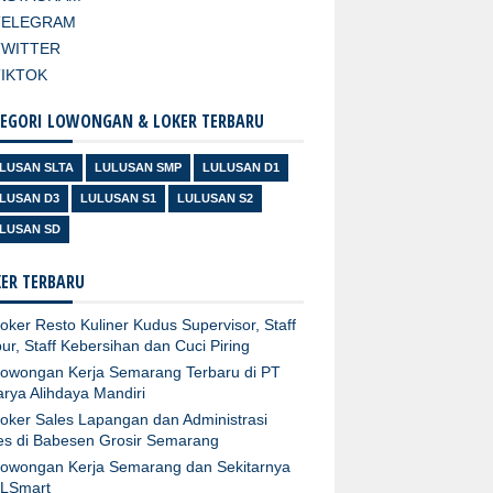
TELEGRAM
TWITTER
TIKTOK
EGORI LOWONGAN & LOKER TERBARU
LUSAN SLTA
LULUSAN SMP
LULUSAN D1
LUSAN D3
LULUSAN S1
LULUSAN S2
LUSAN SD
ER TERBARU
oker Resto Kuliner Kudus Supervisor, Staff
ur, Staff Kebersihan dan Cuci Piring
owongan Kerja Semarang Terbaru di PT
arya Alihdaya Mandiri
oker Sales Lapangan dan Administrasi
es di Babesen Grosir Semarang
owongan Kerja Semarang dan Sekitarnya
XLSmart