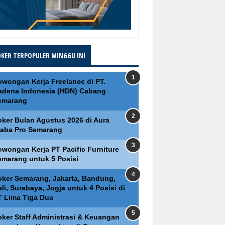
OKER TERPOPULER MINGGU INI
owongan Kerja Freelance di PT.
adena Indonesia (HDN) Cabang
emarang
oker Bulan Agustus 2026 di Aura
raba Pro Semarang
owongan Kerja PT Pacific Furniture
emarang untuk 5 Posisi
oker Semarang, Jakarta, Bandung,
li, Surabaya, Jogja untuk 4 Posisi di
T Lima Tiga Dua
oker Staff Administrasi & Keuangan