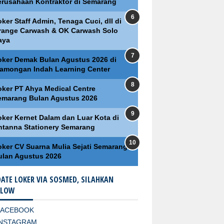
erusahaan Kontraktor di Semarang
ker Staff Admin, Tenaga Cuci, dll di
range Carwash & OK Carwash Solo
aya
oker Demak Bulan Agustus 2026 di
lamongan Indah Learning Center
oker PT Ahya Medical Centre
emarang Bulan Agustus 2026
oker Kernet Dalam dan Luar Kota di
ntanna Stationery Semarang
oker CV Suarna Mulia Sejati Semarang
ulan Agustus 2026
ATE LOKER VIA SOSMED, SILAHKAN
LLOW
FACEBOOK
INSTAGRAM