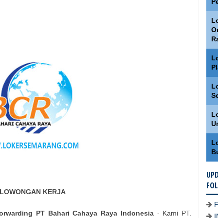
P
Lo
O
R
L
P
L
S
L
U
L
B
UPD
FO
LOWONGAN KERJA
orwarding PT Bahari Cahaya Raya Indonesia
- Kami PT.