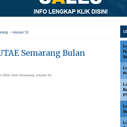
L
arang
›
lulusan S1
L
UTAE Semarang Bulan
H
S
L
P
r 2024
,
loker Semarang
,
lulusan S1
L
Ba
P
L
S
L