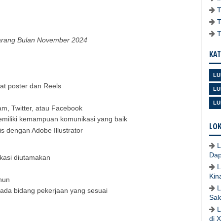
rang Bulan November 2024
KAT
LU
t poster dan Reels
LU
LU
ram, Twitter, atau Facebook
n memiliki kemampuan komunikasi yang baik
LOK
s dengan Adobe Illustrator
L
Dap
kasi diutamakan
L
Kin
ahun
L
ada bidang pekerjaan yang sesuai
Sal
L
di 