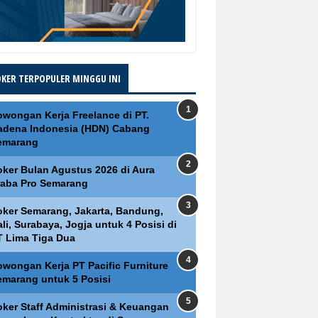
OKER TERPOPULER MINGGU INI
owongan Kerja Freelance di PT.
adena Indonesia (HDN) Cabang
emarang
oker Bulan Agustus 2026 di Aura
raba Pro Semarang
oker Semarang, Jakarta, Bandung,
li, Surabaya, Jogja untuk 4 Posisi di
T Lima Tiga Dua
owongan Kerja PT Pacific Furniture
emarang untuk 5 Posisi
oker Staff Administrasi & Keuangan