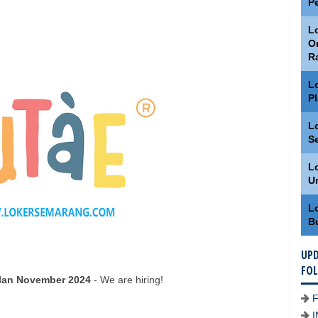
P
Lo
O
R
L
P
L
S
L
U
L
B
UPD
FO
lan November 2024
- We are hiring!