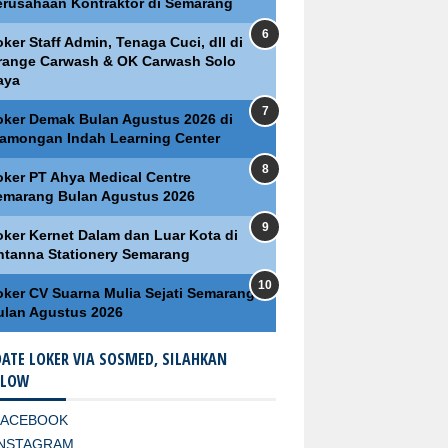
erusahaan Kontraktor di Semarang
ker Staff Admin, Tenaga Cuci, dll di
range Carwash & OK Carwash Solo
aya
oker Demak Bulan Agustus 2026 di
lamongan Indah Learning Center
oker PT Ahya Medical Centre
emarang Bulan Agustus 2026
oker Kernet Dalam dan Luar Kota di
ntanna Stationery Semarang
oker CV Suarna Mulia Sejati Semarang
ulan Agustus 2026
ATE LOKER VIA SOSMED, SILAHKAN
LLOW
FACEBOOK
INSTAGRAM