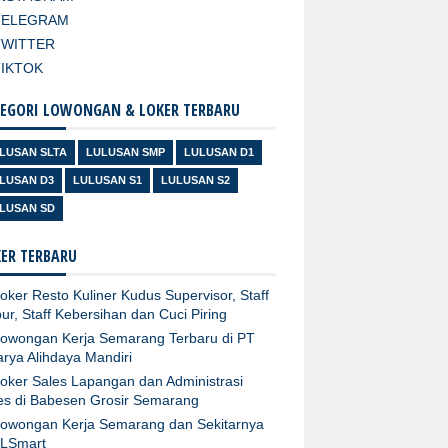
TELEGRAM
TWITTER
TIKTOK
EGORI LOWONGAN & LOKER TERBARU
LUSAN SLTA
LULUSAN SMP
LULUSAN D1
LUSAN D3
LULUSAN S1
LULUSAN S2
LUSAN SD
ER TERBARU
oker Resto Kuliner Kudus Supervisor, Staff
ur, Staff Kebersihan dan Cuci Piring
owongan Kerja Semarang Terbaru di PT
arya Alihdaya Mandiri
oker Sales Lapangan dan Administrasi
es di Babesen Grosir Semarang
owongan Kerja Semarang dan Sekitarnya
XLSmart