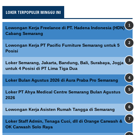
LOKER TERPOPULER MINGGU INI
Lowongan Kerja Freelance di PT. Hadena Indonesia (HDN)
Cabang Semarang
Lowongan Kerja PT Pacific Furniture Semarang untuk 5
Posisi
Loker Semarang, Jakarta, Bandung, Bali, Surabaya, Jogja
untuk 4 Posisi di PT Lima Tiga Dua
Loker Bulan Agustus 2026 di Aura Praba Pro Semarang
Loker PT Ahya Medical Centre Semarang Bulan Agustus
2026
Lowongan Kerja Asisten Rumah Tangga di Semarang
Loker Staff Admin, Tenaga Cuci, dll di Orange Carwash &
OK Carwash Solo Raya