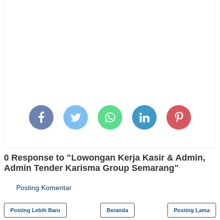
0 Response to "Lowongan Kerja Kasir & Admin,
Admin Tender Karisma Group Semarang"
Posting Komentar
Posting Lebih Baru
Beranda
Posting Lama