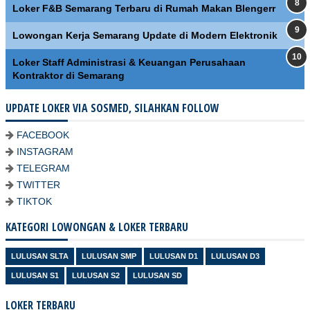
Loker F&B Semarang Terbaru di Rumah Makan Blengerr
Lowongan Kerja Semarang Update di Modern Elektronik
Loker Staff Administrasi & Keuangan Perusahaan
Kontraktor di Semarang
UPDATE LOKER VIA SOSMED, SILAHKAN FOLLOW
FACEBOOK
INSTAGRAM
TELEGRAM
TWITTER
TIKTOK
KATEGORI LOWONGAN & LOKER TERBARU
LULUSAN SLTA
LULUSAN SMP
LULUSAN D1
LULUSAN D3
LULUSAN S1
LULUSAN S2
LULUSAN SD
LOKER TERBARU