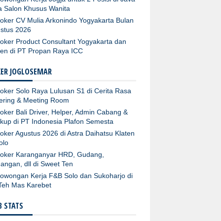
ta Salon Khusus Wanita
oker CV Mulia Arkonindo Yogyakarta Bulan
stus 2026
oker Product Consultant Yogyakarta dan
ten di PT Propan Raya ICC
KER JOGLOSEMAR
oker Solo Raya Lulusan S1 di Cerita Rasa
ering & Meeting Room
oker Bali Driver, Helper, Admin Cabang &
kup di PT Indonesia Plafon Semesta
oker Agustus 2026 di Astra Daihatsu Klaten
olo
oker Karanganyar HRD, Gudang,
angan, dll di Sweet Ten
owongan Kerja F&B Solo dan Sukoharjo di
Teh Mas Karebet
 STATS