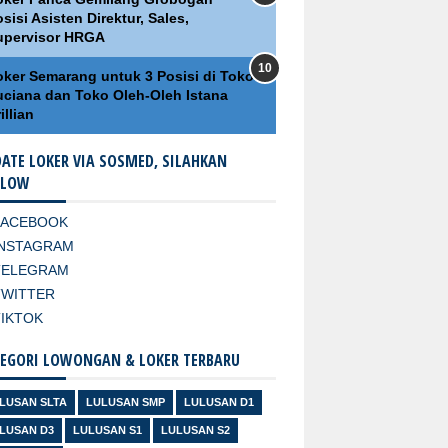
sisi Asisten Direktur, Sales,
upervisor HRGA
oker Semarang untuk 3 Posisi di Toko
uciana dan Toko Oleh-Oleh Istana
illian
ATE LOKER VIA SOSMED, SILAHKAN
LLOW
FACEBOOK
INSTAGRAM
TELEGRAM
TWITTER
TIKTOK
EGORI LOWONGAN & LOKER TERBARU
LUSAN SLTA
LULUSAN SMP
LULUSAN D1
LUSAN D3
LULUSAN S1
LULUSAN S2