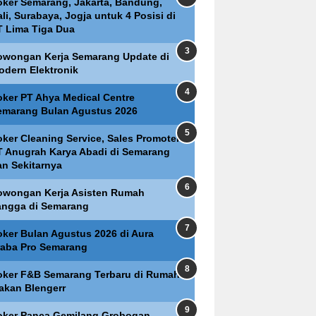
oker Semarang, Jakarta, Bandung,
li, Surabaya, Jogja untuk 4 Posisi di
T Lima Tiga Dua
owongan Kerja Semarang Update di
odern Elektronik
oker PT Ahya Medical Centre
emarang Bulan Agustus 2026
oker Cleaning Service, Sales Promoter
T Anugrah Karya Abadi di Semarang
an Sekitarnya
owongan Kerja Asisten Rumah
angga di Semarang
oker Bulan Agustus 2026 di Aura
raba Pro Semarang
oker F&B Semarang Terbaru di Rumah
akan Blengerr
oker Panca Gemilang Grobogan