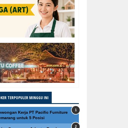
OKER TERPOPULER MINGGU INI
owongan Kerja PT Pacific Furniture
emarang untuk 5 Posisi