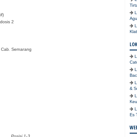
Tir
L
f)
Agu
 dosis 2
L
Kla
LO
ce Cab. Semarang
L
Cat
L
Bac
L
& S
L
Keu
L
Es 
WEB
Posisi 1-3