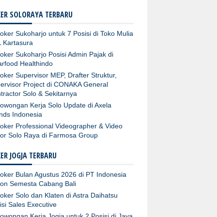
ER SOLORAYA TERBARU
oker Sukoharjo untuk 7 Posisi di Toko Mulia
 Kartasura
oker Sukoharjo Posisi Admin Pajak di
arfood Healthindo
oker Supervisor MEP, Drafter Struktur,
ervisor Project di CONAKA General
tractor Solo & Sekitarnya
owongan Kerja Solo Update di Axela
nds Indonesia
oker Professional Videographer & Video
tor Solo Raya di Farmosa Group
ER JOGJA TERBARU
oker Bulan Agustus 2026 di PT Indonesia
fon Semesta Cabang Bali
oker Solo dan Klaten di Astra Daihatsu
isi Sales Executive
owongan Kerja Jogja untuk 2 Posisi di Java