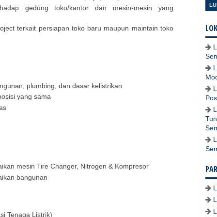
LU
erhadap gedung toko/kantor dan mesin-mesin yang
LOK
ject terkait persiapan toko baru maupun maintain toko
L
Se
L
Mod
unan, plumbing, dan dasar kelistrikan
L
osisi yang sama
Pos
as
L
Tun
Se
L
Se
ikan mesin Tire Changer, Nitrogen & Kompresor
PA
aikan bangunan
i Tenaga Listrik)