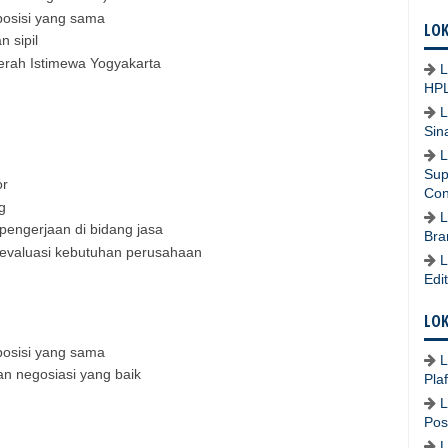
osisi yang sama
LOK
n sipil
rah Istimewa Yogyakarta
L
HPL
L
Sin
L
Sup
or
Con
g
L
pengerjaan di bidang jasa
Bra
evaluasi kebutuhan perusahaan
L
Edi
LOK
osisi yang sama
L
n negosiasi yang baik
Pla
L
Pos
L