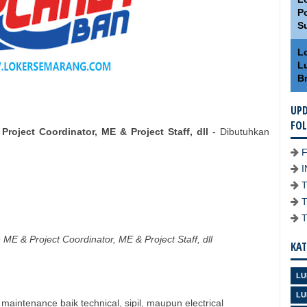
Po
S
L
L
Br
UPD
FO
roject Coordinator, ME & Project Staff, dll
- Dibutuhkan
 ME & Project Coordinator, ME & Project Staff, dll
KAT
LU
LU
ntenance baik technical, sipil, maupun electrical