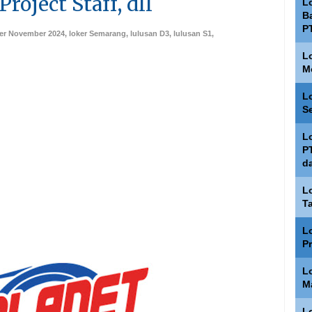
roject Staff, dll
L
Ba
P
er November 2024
,
loker Semarang
,
lulusan D3
,
lulusan S1
,
L
M
L
S
L
P
d
L
T
L
P
L
M
L