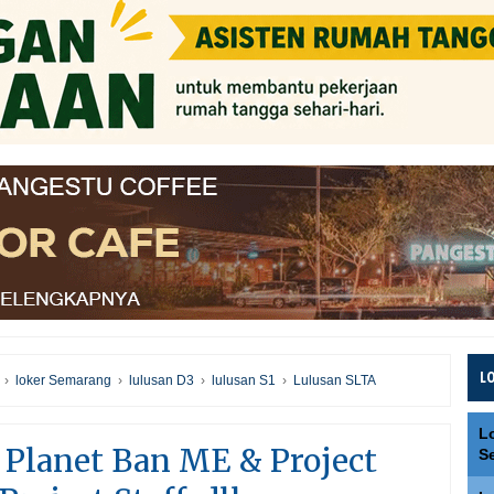
L
›
loker Semarang
›
lulusan D3
›
lulusan S1
›
Lulusan SLTA
L
 Planet Ban ME & Project
S