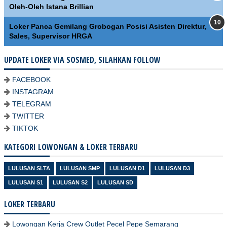
Oleh-Oleh Istana Brillian
Loker Panca Gemilang Grobogan Posisi Asisten Direktur,
Sales, Supervisor HRGA
UPDATE LOKER VIA SOSMED, SILAHKAN FOLLOW
FACEBOOK
INSTAGRAM
TELEGRAM
TWITTER
TIKTOK
KATEGORI LOWONGAN & LOKER TERBARU
LULUSAN SLTA
LULUSAN SMP
LULUSAN D1
LULUSAN D3
LULUSAN S1
LULUSAN S2
LULUSAN SD
LOKER TERBARU
Lowongan Kerja Crew Outlet Pecel Pepe Semarang