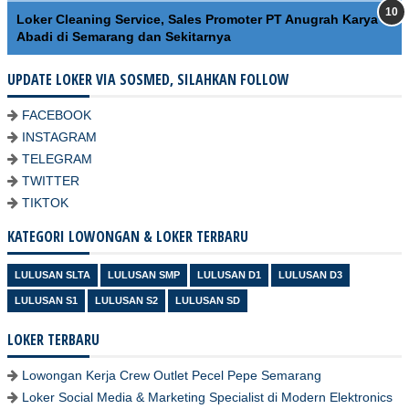
Loker Cleaning Service, Sales Promoter PT Anugrah Karya
Abadi di Semarang dan Sekitarnya
UPDATE LOKER VIA SOSMED, SILAHKAN FOLLOW
FACEBOOK
INSTAGRAM
TELEGRAM
TWITTER
TIKTOK
KATEGORI LOWONGAN & LOKER TERBARU
LULUSAN SLTA
LULUSAN SMP
LULUSAN D1
LULUSAN D3
LULUSAN S1
LULUSAN S2
LULUSAN SD
LOKER TERBARU
Lowongan Kerja Crew Outlet Pecel Pepe Semarang
Loker Social Media & Marketing Specialist di Modern Elektronics