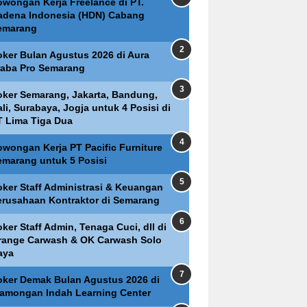
owongan Kerja Freelance di PT.
adena Indonesia (HDN) Cabang
emarang
oker Bulan Agustus 2026 di Aura
raba Pro Semarang
oker Semarang, Jakarta, Bandung,
li, Surabaya, Jogja untuk 4 Posisi di
T Lima Tiga Dua
owongan Kerja PT Pacific Furniture
emarang untuk 5 Posisi
oker Staff Administrasi & Keuangan
erusahaan Kontraktor di Semarang
ker Staff Admin, Tenaga Cuci, dll di
range Carwash & OK Carwash Solo
aya
oker Demak Bulan Agustus 2026 di
lamongan Indah Learning Center