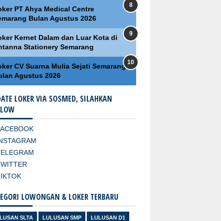
oker PT Ahya Medical Centre
emarang Bulan Agustus 2026
oker Kernet Dalam dan Luar Kota di
ntanna Stationery Semarang
oker CV Suarna Mulia Sejati Semarang
ulan Agustus 2026
ATE LOKER VIA SOSMED, SILAHKAN
LLOW
FACEBOOK
INSTAGRAM
TELEGRAM
TWITTER
TIKTOK
EGORI LOWONGAN & LOKER TERBARU
LUSAN SLTA
LULUSAN SMP
LULUSAN D1