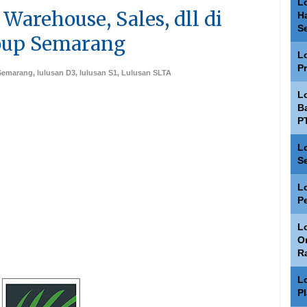
L
 Warehouse, Sales, dll di
H
S
roup Semarang
L
P
 Semarang
,
lulusan D3
,
lulusan S1
,
Lulusan SLTA
L
Ba
P
L
S
L
P
Lo
O
R
L
P