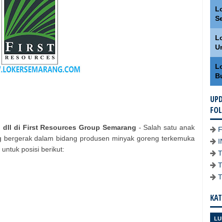
L
S
L
U
L
B
UPD
FO
, dll di First Resources Group Semarang
- Salah satu anak
g bergerak dalam bidang produsen minyak goreng terkemuka
ntuk posisi berikut:
KAT
LU