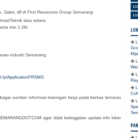
LU
, Sales, dll di First Resources Group Semarang
LU
rasi/Teknik atau setara
ama min 1-2th
LOK
L
Gro
Mij
asan industri Semarang
L
Wai
L
it.ly/ApplicationFRSMG
Ray
L
Cof
bagai sumber informasi lowongan kerja pada berkas lamaran
L
Spe
Se
SEMARANGDOTCOM agar tidak ketinggalan update info loker
PA