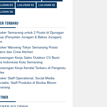
LUSAN D3
LULUSAN S1
LULUSAN S2
LUSAN SD
ER TERBARU
oker Semarang untuk 2 Posisi di Djuragan
up (Penyetan Juragan & Bakso Juragan)
en
oker Waroeng Tokyo Semarang Posisi
ters dan Crew Kitchen
owongan Kerja Sales Outdoor CV Bumi
a Indonesia Kota Semarang
owongan Kerja Kendal Terbaru di Pangestu
fee
oker Staff Operational, Social Media
cialist, Staff Produksi di Booba Bloom
marang
RTNER
LOKER SOLORAYA