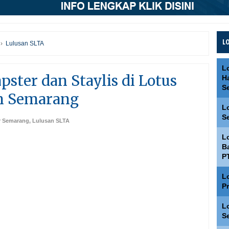
L
›
Lulusan SLTA
L
ster dan Staylis di Lotus
H
S
on Semarang
L
S
r Semarang
,
Lulusan SLTA
L
Ba
P
L
P
L
S