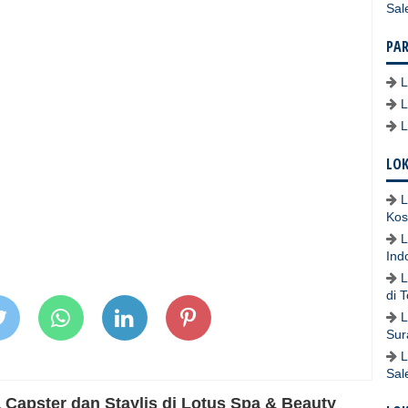
Sal
PA
LOK
L
Kos
L
Ind
L
di 
L
Sur
L
Sal
Capster dan Staylis di Lotus Spa & Beauty