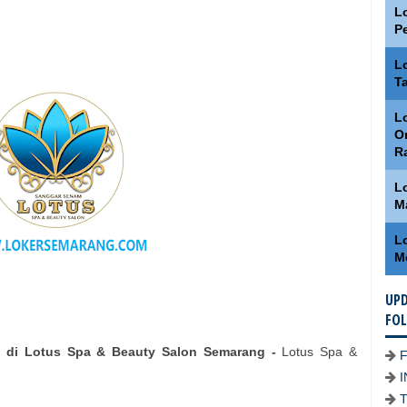
L
P
L
T
Lo
O
R
L
M
L
M
UPD
FO
s di Lotus Spa & Beauty Salon Semarang -
Lotus Spa &