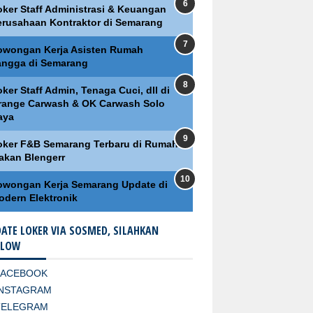
oker Staff Administrasi & Keuangan
erusahaan Kontraktor di Semarang
owongan Kerja Asisten Rumah
angga di Semarang
ker Staff Admin, Tenaga Cuci, dll di
range Carwash & OK Carwash Solo
aya
oker F&B Semarang Terbaru di Rumah
akan Blengerr
owongan Kerja Semarang Update di
odern Elektronik
ATE LOKER VIA SOSMED, SILAHKAN
LLOW
FACEBOOK
INSTAGRAM
TELEGRAM