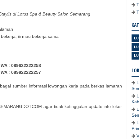
Staylis di Lotus Spa & Beauty Salon Semarang
KAT
alaman
giat bekerja, & mau bekerja sama
LU
LU
LU
WA : 089622222258
LOK
WA : 089622222257
L
bagai sumber informasi lowongan kerja pada berkas lamaran
Se
L
Kab
SEMARANGDOTCOM agar tidak ketinggalan update info loker
L
Se
L
Pri
V