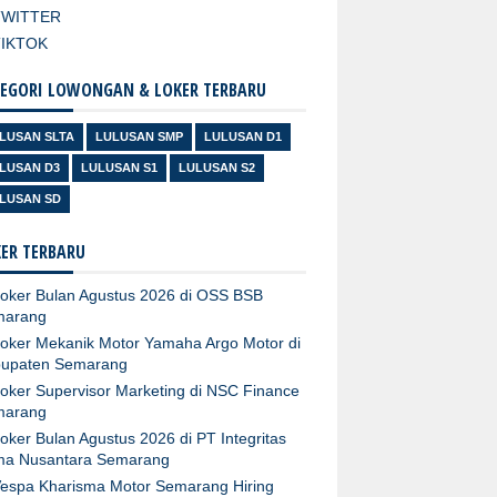
TWITTER
TIKTOK
EGORI LOWONGAN & LOKER TERBARU
LUSAN SLTA
LULUSAN SMP
LULUSAN D1
LUSAN D3
LULUSAN S1
LULUSAN S2
LUSAN SD
ER TERBARU
oker Bulan Agustus 2026 di OSS BSB
marang
oker Mekanik Motor Yamaha Argo Motor di
upaten Semarang
oker Supervisor Marketing di NSC Finance
marang
oker Bulan Agustus 2026 di PT Integritas
ma Nusantara Semarang
espa Kharisma Motor Semarang Hiring