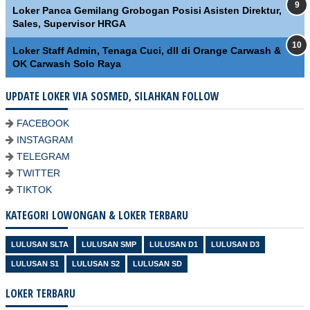
Loker Panca Gemilang Grobogan Posisi Asisten Direktur,
Sales, Supervisor HRGA
Loker Staff Admin, Tenaga Cuci, dll di Orange Carwash &
OK Carwash Solo Raya
UPDATE LOKER VIA SOSMED, SILAHKAN FOLLOW
FACEBOOK
INSTAGRAM
TELEGRAM
TWITTER
TIKTOK
KATEGORI LOWONGAN & LOKER TERBARU
LULUSAN SLTA
LULUSAN SMP
LULUSAN D1
LULUSAN D3
LULUSAN S1
LULUSAN S2
LULUSAN SD
LOKER TERBARU