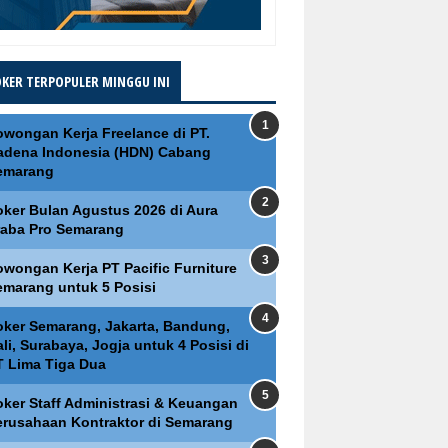
OKER TERPOPULER MINGGU INI
owongan Kerja Freelance di PT.
adena Indonesia (HDN) Cabang
emarang
oker Bulan Agustus 2026 di Aura
raba Pro Semarang
owongan Kerja PT Pacific Furniture
emarang untuk 5 Posisi
oker Semarang, Jakarta, Bandung,
li, Surabaya, Jogja untuk 4 Posisi di
T Lima Tiga Dua
oker Staff Administrasi & Keuangan
erusahaan Kontraktor di Semarang