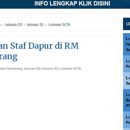
L
g
›
lulusan D3
›
lulusan S1
›
Lulusan SLTA
L
n Staf Dapur di RM
H
S
rang
L
P
loker Semarang
,
lulusan D3
,
lulusan S1
,
Lulusan SLTA
L
S
L
Ba
P
L
P