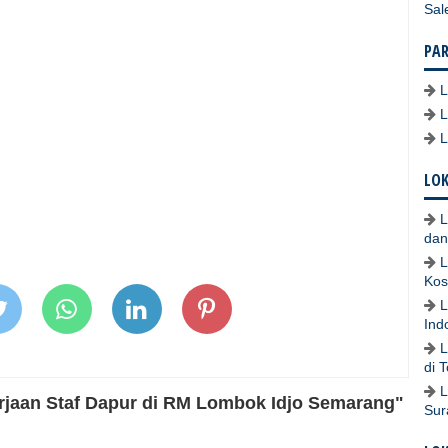
Sal
PA
LOK
L
dan
L
Kos
L
Ind
L
di 
L
jaan Staf Dapur di RM Lombok Idjo Semarang"
Sur