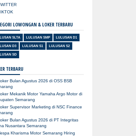
TWITTER
TIKTOK
EGORI LOWONGAN & LOKER TERBARU
LUSAN SLTA
LULUSAN SMP
LULUSAN D1
LUSAN D3
LULUSAN S1
LULUSAN S2
LUSAN SD
ER TERBARU
oker Bulan Agustus 2026 di OSS BSB
marang
oker Mekanik Motor Yamaha Argo Motor di
upaten Semarang
oker Supervisor Marketing di NSC Finance
marang
oker Bulan Agustus 2026 di PT Integritas
ma Nusantara Semarang
espa Kharisma Motor Semarang Hiring