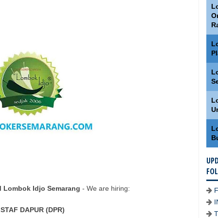
Lo
O
R
L
P
L
S
L
U
L
B
UPD
FO
M Lombok Idjo Semarang
- We are hiring:
STAF DAPUR (DPR)