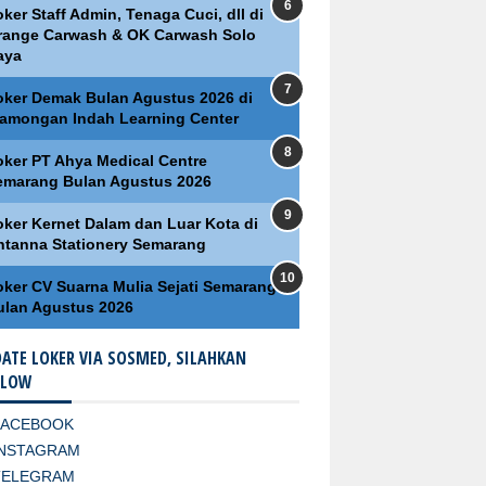
ker Staff Admin, Tenaga Cuci, dll di
range Carwash & OK Carwash Solo
aya
oker Demak Bulan Agustus 2026 di
lamongan Indah Learning Center
oker PT Ahya Medical Centre
emarang Bulan Agustus 2026
oker Kernet Dalam dan Luar Kota di
ntanna Stationery Semarang
oker CV Suarna Mulia Sejati Semarang
ulan Agustus 2026
ATE LOKER VIA SOSMED, SILAHKAN
LLOW
FACEBOOK
INSTAGRAM
TELEGRAM