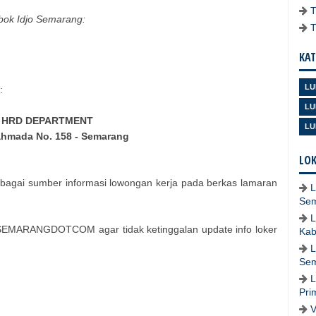
bok Idjo Semarang:
KAT
LU
:
LU
HRD DEPARTMENT
LU
jahmada No. 158 - Semarang
LOK
bagai sumber informasi lowongan kerja pada berkas lamaran
L
Se
L
SEMARANGDOTCOM agar tidak ketinggalan update info loker
Kab
L
Se
L
Pri
V