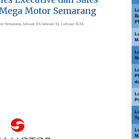
n Mega Motor Semarang
L
Ba
P
ker Semarang
,
lulusan D3
,
lulusan S1
,
Lulusan SLTA
L
M
L
S
L
P
d
L
P
L
T
L
M