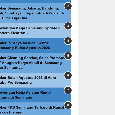
oker Semarang, Jakarta, Bandung,
li, Surabaya, Jogja untuk 4 Posisi di
T Lima Tiga Dua
owongan Kerja Semarang Update di
odern Elektronik
oker PT Ahya Medical Centre
emarang Bulan Agustus 2026
oker Cleaning Service, Sales Promoter
T Anugrah Karya Abadi di Semarang
an Sekitarnya
oker Bulan Agustus 2026 di Aura
raba Pro Semarang
owongan Kerja Asisten Rumah
angga di Semarang
oker F&B Semarang Terbaru di Rumah
akan Blengerr