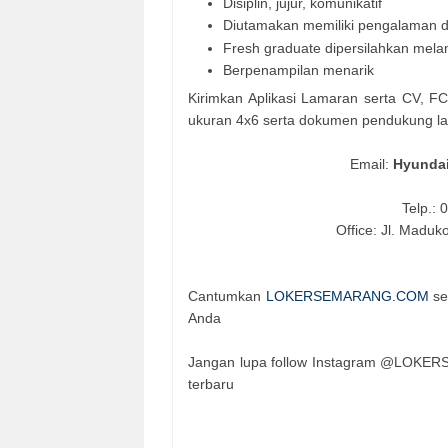
Disiplin, jujur, komunikatif
Diutamakan memiliki pengalaman d
Fresh graduate dipersilahkan mela
Berpenampilan menarik
Kirimkan Aplikasi Lamaran serta CV, FC
ukuran 4x6 serta dokumen pendukung lain
Email:
Hyundai
Telp.:
Office: Jl. Madu
Cantumkan
LOKERSEMARANG.COM
se
Anda
Jangan lupa follow Instagram @LOKER
terbaru