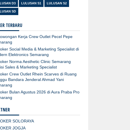
LUSAN D3
LULUSAN S1
LULUSAN S2
LUSAN SD
ER TERBARU
owongan Kerja Crew Outlet Pecel Pepe
marang
oker Social Media & Marketing Specialist di
ern Elektronics Semarang
oker Norma Aesthetic Clinic Semarang
isi Sales & Marketing Specialist
oker Crew Outlet Rhein Scarves di Ruang
ggu Bandara Jenderal Ahmad Yani
marang
oker Bulan Agustus 2026 di Aura Praba Pro
marang
RTNER
LOKER SOLORAYA
LOKER JOGJA