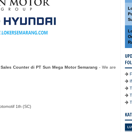
L
Po
S
Lo
O
R
UPD
FO
 Sales Counter di PT Sun Mega Motor Semarang
- We are
otomotif 1th (SC)
KAT
LU