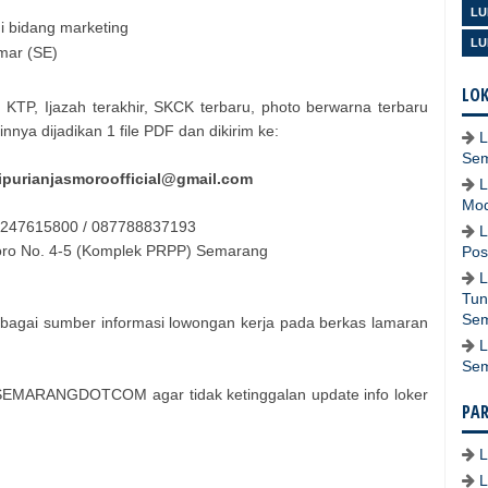
LU
i bidang marketing
LU
mar (SE)
LOK
 KTP, Ijazah terakhir, SKCK terbaru, photo berwarna terbaru
nya dijadikan 1 file PDF dan dikirim ke:
L
Se
purianjasmoroofficial@gmail.com
L
Mod
 0247615800 / 087788837193
L
koro No. 4-5 (Komplek PRPP) Semarang
Pos
L
Tun
Se
bagai sumber informasi lowongan kerja pada berkas lamaran
L
Se
SEMARANGDOTCOM agar tidak ketinggalan update info loker
PA