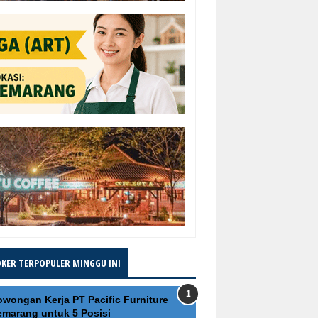
OKER TERPOPULER MINGGU INI
owongan Kerja PT Pacific Furniture
emarang untuk 5 Posisi