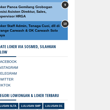
oker Panca Gemilang Grobogan
sisi Asisten Direktur, Sales,
upervisor HRGA
ker Staff Admin, Tenaga Cuci, dll di
range Carwash & OK Carwash Solo
aya
ATE LOKER VIA SOSMED, SILAHKAN
LLOW
FACEBOOK
INSTAGRAM
TELEGRAM
TWITTER
TIKTOK
EGORI LOWONGAN & LOKER TERBARU
LUSAN SLTA
LULUSAN SMP
LULUSAN D1