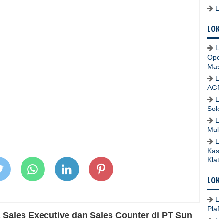
LOK
L
Ope
Mas
L
AG
L
Sol
L
Mul
L
Kas
Kla
LOK
L
Pla
Sales Executive dan Sales Counter di PT Sun