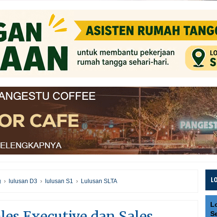
L
g
›
lulusan D3
›
lulusan S1
›
Lulusan SLTA
L
es Executive dan Sales
S