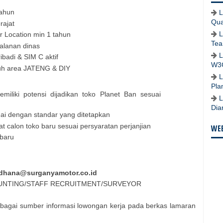
tahun
L
Qua
rajat
L
 Location min 1 tahun
Tea
jalanan dinas
L
ibadi & SIM C aktif
W3
ruh area JATENG & DIY
L
Pla
miliki potensi dijadikan toko Planet Ban sesuai
L
Dia
ai dengan standar yang ditetapkan
 calon toko baru sesuai persyaratan perjanjian
WEB
 baru
.dhana@surganyamotor.co.id
COUNTING/STAFF RECRUITMENT/SURVEYOR
bagai sumber informasi lowongan kerja pada berkas lamaran