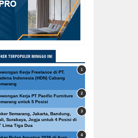
OKER TERPOPULER MINGGU INI
owongan Kerja Freelance di PT.
adena Indonesia (HDN) Cabang
emarang
owongan Kerja PT Pacific Furniture
emarang untuk 5 Posisi
oker Semarang, Jakarta, Bandung,
li, Surabaya, Jogja untuk 4 Posisi di
T Lima Tiga Dua
oker Bulan Agustus 2026 di Aura