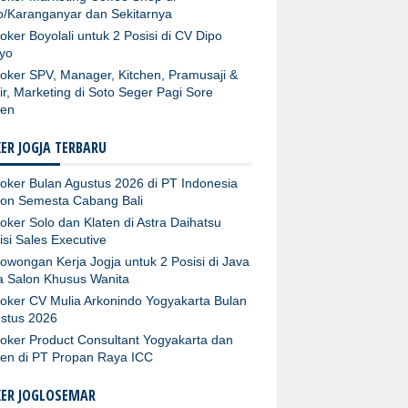
o/Karanganyar dan Sekitarnya
oker Boyolali untuk 2 Posisi di CV Dipo
yo
oker SPV, Manager, Kitchen, Pramusaji &
ir, Marketing di Soto Seger Pagi Sore
ten
ER JOGJA TERBARU
oker Bulan Agustus 2026 di PT Indonesia
fon Semesta Cabang Bali
oker Solo dan Klaten di Astra Daihatsu
isi Sales Executive
owongan Kerja Jogja untuk 2 Posisi di Java
ta Salon Khusus Wanita
oker CV Mulia Arkonindo Yogyakarta Bulan
stus 2026
oker Product Consultant Yogyakarta dan
ten di PT Propan Raya ICC
KER JOGLOSEMAR