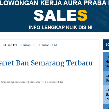
L
›
lulusan D3
›
lulusan S1
›
Lulusan SLTA
L
anet Ban Semarang Terbaru
H
S
L
S
r Semarang
,
lulusan D3
,
lulusan S1
,
Lulusan SLTA
L
Ba
P
L