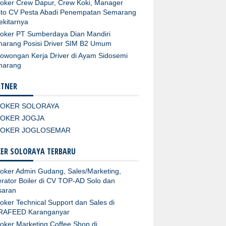
oker Crew Dapur, Crew Koki, Manager
to CV Pesta Abadi Penempatan Semarang
ekitarnya
oker PT Sumberdaya Dian Mandiri
arang Posisi Driver SIM B2 Umum
owongan Kerja Driver di Ayam Sidosemi
marang
RTNER
LOKER SOLORAYA
LOKER JOGJA
LOKER JOGLOSEMAR
ER SOLORAYA TERBARU
oker Admin Gudang, Sales/Marketing,
rator Boiler di CV TOP-AD Solo dan
aran
oker Technical Support dan Sales di
RAFEED Karanganyar
oker Marketing Coffee Shop di