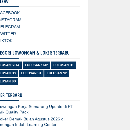
LLOW
FACEBOOK
INSTAGRAM
TELEGRAM
TWITTER
TIKTOK
EGORI LOWONGAN & LOKER TERBARU
LUSAN SLTA
LULUSAN SMP
LULUSAN D1
LUSAN D3
LULUSAN S1
LULUSAN S2
LUSAN SD
ER TERBARU
owongan Kerja Semarang Update di PT
rk Quality Pack
oker Demak Bulan Agustus 2026 di
mongan Indah Learning Center