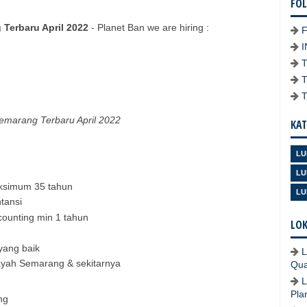
FO
Terbaru April 2022
- Planet Ban we are hiring :
emarang Terbaru April 2022
KAT
LU
LU
aksimum 35 tahun
LU
tansi
counting min 1 tahun
LOK
yang baik
L
layah Semarang & sekitarnya
Qua
L
Pla
ng