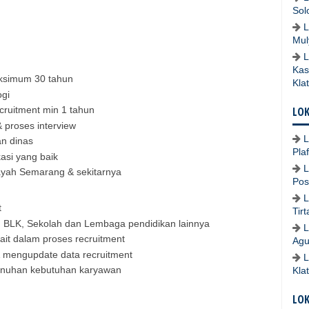
Sol
L
Mul
L
Kas
aksimum 30 tahun
Kla
ogi
cruitment min 1 tahun
LOK
& proses interview
L
an dinas
Pla
si yang baik
L
layah Semarang & sekitarnya
Pos
L
t
Tir
 BLK, Sekolah dan Lembaga pendidikan lainnya
L
ait dalam proses recruitment
Agu
 mengupdate data recruitment
L
enuhan kebutuhan karyawan
Kla
LO