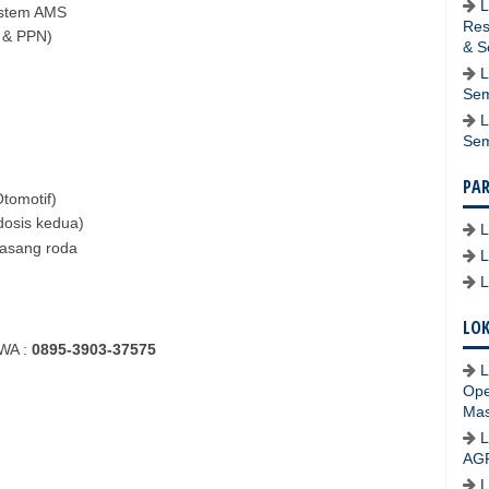
L
istem AMS
Res
H & PPN)
& S
L
Sem
L
Se
PA
tomotif)
dosis kedua)
asang roda
LOK
 WA :
0895-3903-37575
L
Ope
Mas
L
AG
L