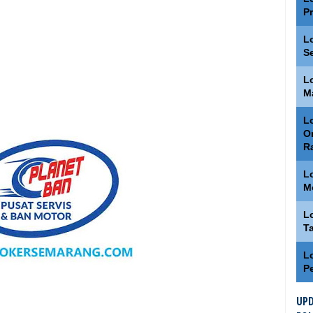
P
L
S
L
M
Lo
O
R
L
M
L
T
L
P
UPD