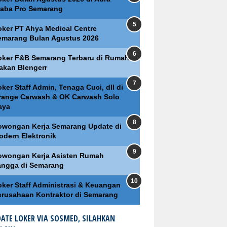
raba Pro Semarang
oker PT Ahya Medical Centre
emarang Bulan Agustus 2026
oker F&B Semarang Terbaru di Rumah
akan Blengerr
ker Staff Admin, Tenaga Cuci, dll di
range Carwash & OK Carwash Solo
aya
owongan Kerja Semarang Update di
odern Elektronik
owongan Kerja Asisten Rumah
angga di Semarang
oker Staff Administrasi & Keuangan
erusahaan Kontraktor di Semarang
ATE LOKER VIA SOSMED, SILAHKAN