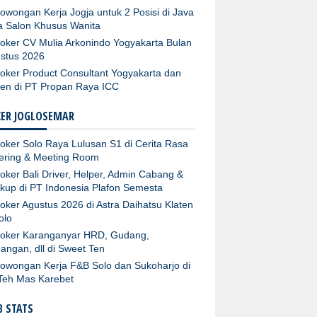
owongan Kerja Jogja untuk 2 Posisi di Java
ta Salon Khusus Wanita
oker CV Mulia Arkonindo Yogyakarta Bulan
stus 2026
oker Product Consultant Yogyakarta dan
ten di PT Propan Raya ICC
KER JOGLOSEMAR
oker Solo Raya Lulusan S1 di Cerita Rasa
ering & Meeting Room
oker Bali Driver, Helper, Admin Cabang &
kup di PT Indonesia Plafon Semesta
oker Agustus 2026 di Astra Daihatsu Klaten
olo
oker Karanganyar HRD, Gudang,
angan, dll di Sweet Ten
owongan Kerja F&B Solo dan Sukoharjo di
Teh Mas Karebet
 STATS