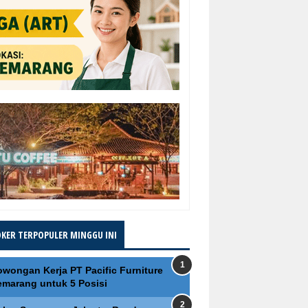
OKER TERPOPULER MINGGU INI
owongan Kerja PT Pacific Furniture
emarang untuk 5 Posisi