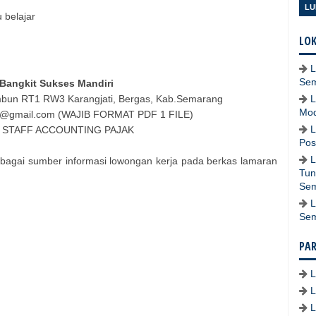
LU
u belajar
LOK
L
Se
 Bangkit Sukses Mandiri
mbun RT1 RW3 Karangjati, Bergas, Kab.Semarang
L
Mod
n@gmail.com (WAJIB FORMAT PDF 1 FILE)
L
 : STAFF ACCOUNTING PAJAK
Pos
L
bagai sumber informasi lowongan kerja pada berkas lamaran
Tun
Se
L
Se
PA