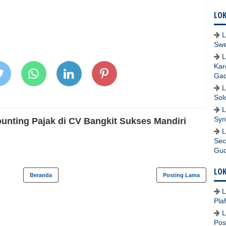
LOK
L
Swe
L
Kar
Gad
L
Sol
L
Syn
ounting Pajak di CV Bangkit Sukses Mandiri
L
Sec
Gud
LOK
Beranda
Posting Lama
L
Pla
L
Pos