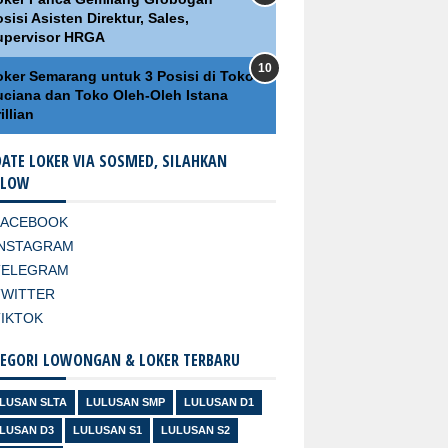
sisi Asisten Direktur, Sales,
upervisor HRGA
oker Semarang untuk 3 Posisi di Toko
uciana dan Toko Oleh-Oleh Istana
illian
ATE LOKER VIA SOSMED, SILAHKAN
LLOW
FACEBOOK
INSTAGRAM
TELEGRAM
TWITTER
TIKTOK
EGORI LOWONGAN & LOKER TERBARU
LUSAN SLTA
LULUSAN SMP
LULUSAN D1
LUSAN D3
LULUSAN S1
LULUSAN S2