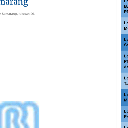
emarang
L
Ba
P
er Semarang
,
lulusan D3
L
M
L
S
L
P
d
L
T
L
M
L
P
L