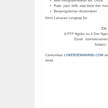
Bisa mengoperasikan Ms. Office
Rajin, jujur, teliti, siap kerja dan ma
Berpengalaman diutamakan
Kirim Lamaran Lengkap Ke:
CV.
Jl.PTP Ngobo no.4 Dsn Ngi
Email : bsmrekrutme
Subject
Cantumkan
LOKERSEMARANG.COM
se
Anda