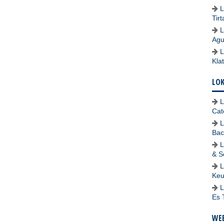
L
Tir
L
Agu
L
Kla
LO
L
Cat
L
Bac
L
& S
L
Keu
L
Es 
WEB