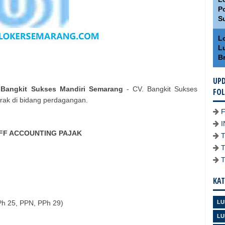
Po
S
L
L
Br
UPD
 Bangkit Sukses Mandiri Semarang
- CV. Bangkit Sukses
FO
rak di bidang perdagangan.
FF ACCOUNTING PAJAK
KAT
h 25, PPN, PPh 29)
LU
LU