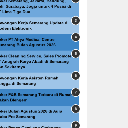
oker Semarang, Jakarta, Bandung,
li, Surabaya, Jogja untuk 4 Posisi di
T Lima Tiga Dua
owongan Kerja Semarang Update di
odern Elektronik
oker PT Ahya Medical Centre
emarang Bulan Agustus 2026
oker Cleaning Service, Sales Promoter
T Anugrah Karya Abadi di Semarang
an Sekitarnya
owongan Kerja Asisten Rumah
angga di Semarang
oker F&B Semarang Terbaru di Rumah
akan Blengerr
oker Bulan Agustus 2026 di Aura
raba Pro Semarang
oker Panca Gemilang Grobogan