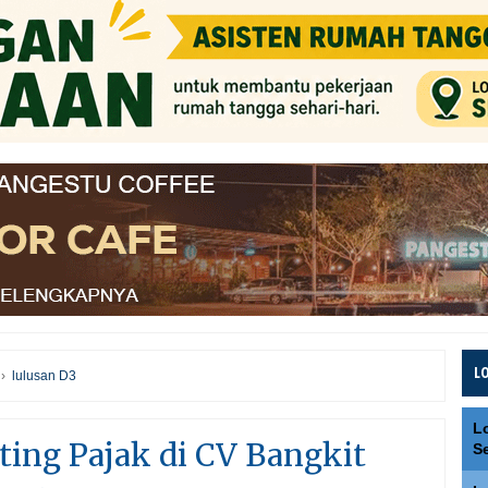
L
›
lulusan D3
L
ting Pajak di CV Bangkit
S