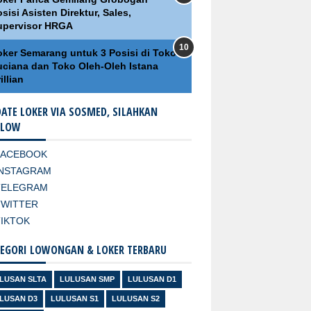
sisi Asisten Direktur, Sales,
upervisor HRGA
oker Semarang untuk 3 Posisi di Toko
uciana dan Toko Oleh-Oleh Istana
illian
ATE LOKER VIA SOSMED, SILAHKAN
LLOW
FACEBOOK
INSTAGRAM
TELEGRAM
TWITTER
TIKTOK
EGORI LOWONGAN & LOKER TERBARU
LUSAN SLTA
LULUSAN SMP
LULUSAN D1
LUSAN D3
LULUSAN S1
LULUSAN S2