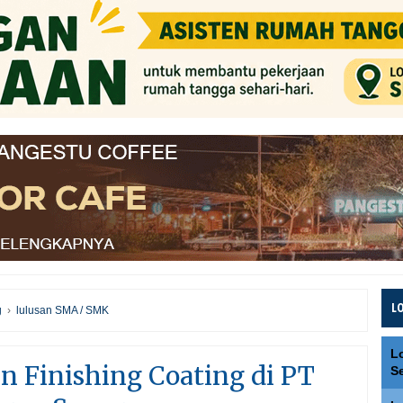
L
g
›
lulusan SMA / SMK
L
n Finishing Coating di PT
S