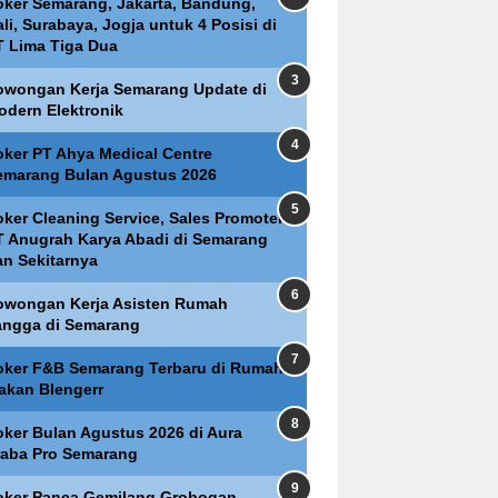
oker Semarang, Jakarta, Bandung,
li, Surabaya, Jogja untuk 4 Posisi di
T Lima Tiga Dua
owongan Kerja Semarang Update di
odern Elektronik
oker PT Ahya Medical Centre
emarang Bulan Agustus 2026
oker Cleaning Service, Sales Promoter
T Anugrah Karya Abadi di Semarang
an Sekitarnya
owongan Kerja Asisten Rumah
angga di Semarang
oker F&B Semarang Terbaru di Rumah
akan Blengerr
oker Bulan Agustus 2026 di Aura
raba Pro Semarang
oker Panca Gemilang Grobogan