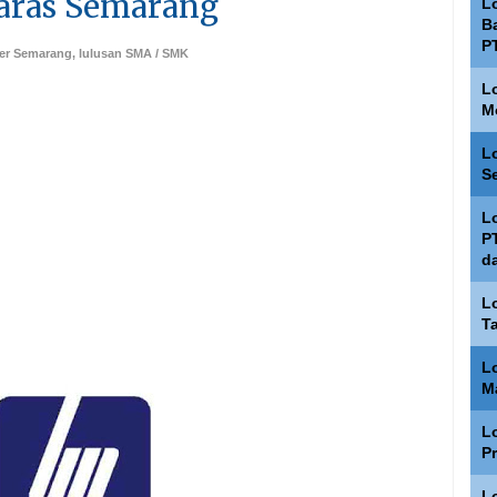
aras Semarang
L
Ba
P
ker Semarang
,
lulusan SMA / SMK
L
M
L
S
L
P
d
L
T
L
M
L
P
L