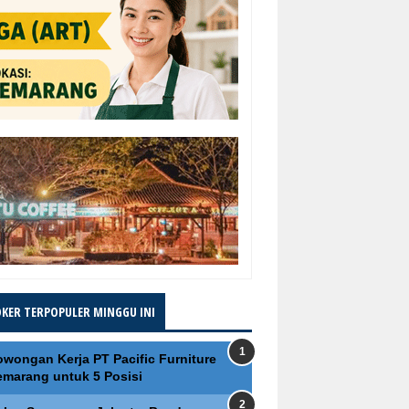
OKER TERPOPULER MINGGU INI
owongan Kerja PT Pacific Furniture
emarang untuk 5 Posisi