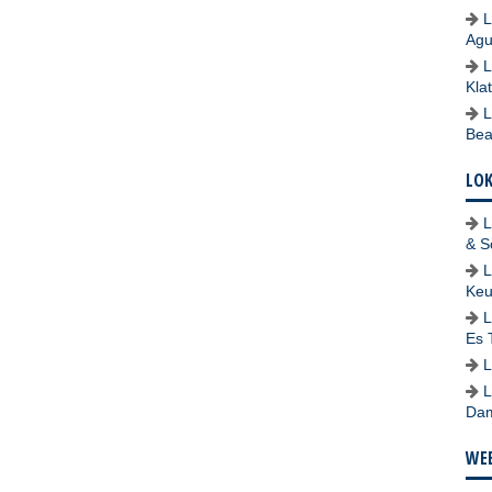
L
Agu
L
Kla
L
Bea
LO
L
& S
L
Keu
L
Es 
L
L
Dam
WEB