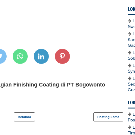
LOK
L
Swe
L
Kar
Gad
L
Sol
L
Syn
L
gian Finishing Coating di PT Bogowonto
Sec
Gud
LOK
L
Beranda
Posting Lama
Pos
L
Tir