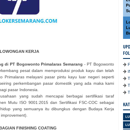
Po
S
L
L
Br
UPD
LOWONGAN KERJA
FO
ing di PT Bogowonto Primalaras Semarang
- PT Bogowonto
erkembang pesat dalam memproduksi produk kayu dan telah
o Primalaras melayani pasar pintu kayu luar negeri seperti
an seiring perkembangan pasar domestik yang ada maka kami
bagi pasar Indonesia.
sahaan yang sudah mencapai berbagai sertifikasi taraf
ajemen Mutu ISO 9001:2015 dan Sertifikasi FSC-COC sebagai
KAT
n hidup yang semuanya itu dibungkus dengan Budaya Kerja
 improvement).
LU
LU
BAGIAN FINISHING COATING