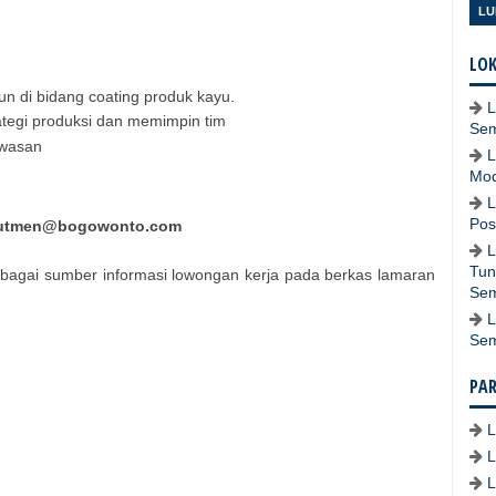
LU
LOK
un di bidang coating produk kayu.
L
ategi produksi dan memimpin tim
Se
awasan
L
Mod
L
Pos
rutmen@bogowonto.com
L
Tun
bagai sumber informasi lowongan kerja pada berkas lamaran
Se
L
Se
PA