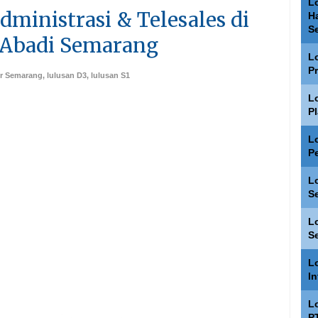
L
dministrasi & Telesales di
H
S
 Abadi Semarang
L
P
er Semarang
,
lulusan D3
,
lulusan S1
L
P
L
P
L
S
L
S
L
I
L
P