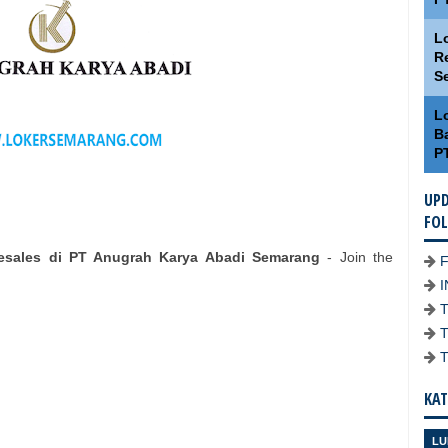
L
R
S
L
Ba
P
UPD
FO
elesales di PT Anugrah Karya Abadi Semarang
- Join the
KAT
LU