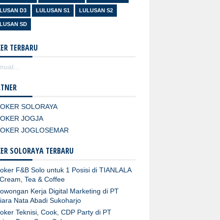
LUSAN D3
LULUSAN S1
LULUSAN S2
LUSAN SD
ER TERBARU
uat...
RTNER
LOKER SOLORAYA
LOKER JOGJA
LOKER JOGLOSEMAR
ER SOLORAYA TERBARU
oker F&B Solo untuk 1 Posisi di TIANLALA
 Cream, Tea & Coffee
owongan Kerja Digital Marketing di PT
iara Nata Abadi Sukoharjo
oker Teknisi, Cook, CDP Party di PT