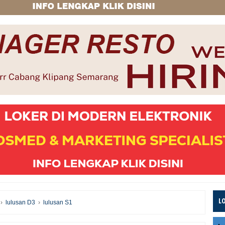
L
›
lulusan D3
›
lulusan S1