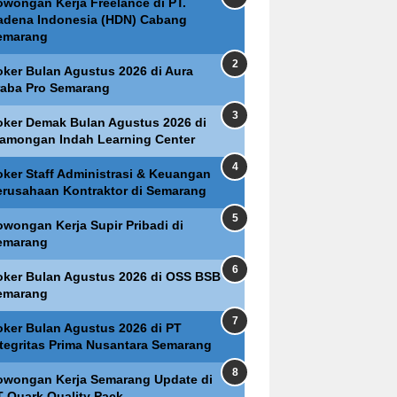
owongan Kerja Freelance di PT.
adena Indonesia (HDN) Cabang
emarang
oker Bulan Agustus 2026 di Aura
raba Pro Semarang
oker Demak Bulan Agustus 2026 di
lamongan Indah Learning Center
oker Staff Administrasi & Keuangan
erusahaan Kontraktor di Semarang
owongan Kerja Supir Pribadi di
emarang
oker Bulan Agustus 2026 di OSS BSB
emarang
oker Bulan Agustus 2026 di PT
ntegritas Prima Nusantara Semarang
owongan Kerja Semarang Update di
T Quark Quality Pack