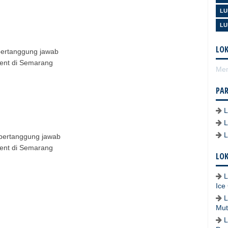
LU
LU
LOK
bertanggung jawab
ment di Semarang
Mem
PA
 bertanggung jawab
ment di Semarang
LOK
L
Ice
L
Mut
L