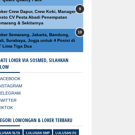
oker Crew Dapur, Crew Koki, Manager
esto CV Pesta Abadi Penempatan
emarang & Sekitarnya
oker Semarang, Jakarta, Bandung,
li, Surabaya, Jogja untuk 4 Posisi di
T Lima Tiga Dua
ATE LOKER VIA SOSMED, SILAHKAN
LLOW
FACEBOOK
INSTAGRAM
TELEGRAM
TWITTER
TIKTOK
EGORI LOWONGAN & LOKER TERBARU
LUSAN SLTA
LULUSAN SMP
LULUSAN D1