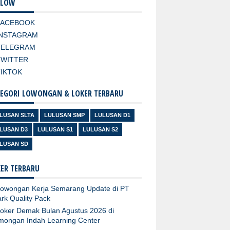
LLOW
FACEBOOK
INSTAGRAM
TELEGRAM
TWITTER
TIKTOK
EGORI LOWONGAN & LOKER TERBARU
LUSAN SLTA
LULUSAN SMP
LULUSAN D1
LUSAN D3
LULUSAN S1
LULUSAN S2
LUSAN SD
ER TERBARU
owongan Kerja Semarang Update di PT
rk Quality Pack
oker Demak Bulan Agustus 2026 di
mongan Indah Learning Center