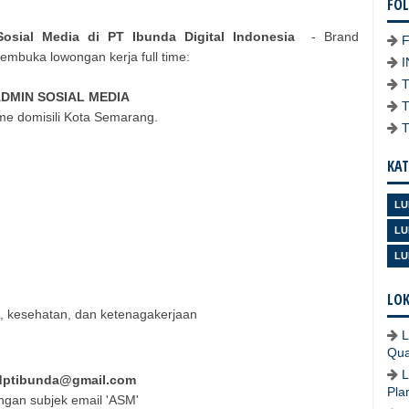
FO
osial Media di PT Ibunda Digital Indonesia
- Brand
embuka lowongan kerja full time:
DMIN SOSIAL MEDIA
ime domisili Kota Semarang.
KAT
LU
LU
LU
LOK
i, kesehatan, dan ketenagakerjaan
L
Qua
L
dptibunda@gmail.com
Pla
ngan subjek email 'ASM'