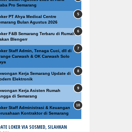
raba Pro Semarang
oker PT Ahya Medical Centre
emarang Bulan Agustus 2026
oker F&B Semarang Terbaru di Rumah
akan Blengerr
ker Staff Admin, Tenaga Cuci, dll di
range Carwash & OK Carwash Solo
aya
owongan Kerja Semarang Update di
odern Elektronik
owongan Kerja Asisten Rumah
angga di Semarang
oker Staff Administrasi & Keuangan
erusahaan Kontraktor di Semarang
ATE LOKER VIA SOSMED, SILAHKAN