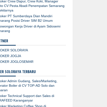
oker Crew Dapur, Crew Koki, Manager
to CV Pesta Abadi Penempatan Semarang
ekitarnya
oker PT Sumberdaya Dian Mandiri
arang Posisi Driver SIM B2 Umum
owongan Kerja Driver di Ayam Sidosemi
marang
RTNER
LOKER SOLORAYA
LOKER JOGJA
LOKER JOGLOSEMAR
ER SOLORAYA TERBARU
oker Admin Gudang, Sales/Marketing,
rator Boiler di CV TOP-AD Solo dan
aran
oker Technical Support dan Sales di
RAFEED Karanganyar
oker Marketing Coffee Shop di