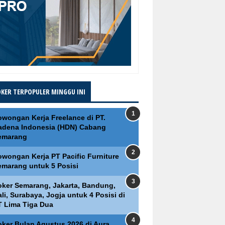
OKER TERPOPULER MINGGU INI
owongan Kerja Freelance di PT.
adena Indonesia (HDN) Cabang
emarang
owongan Kerja PT Pacific Furniture
emarang untuk 5 Posisi
oker Semarang, Jakarta, Bandung,
li, Surabaya, Jogja untuk 4 Posisi di
T Lima Tiga Dua
oker Bulan Agustus 2026 di Aura