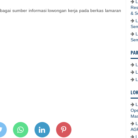
L
Res
bagai sumber informasi lowongan kerja pada berkas lamaran
& S
L
Sem
L
Se
PA
LOK
L
Ope
Mas
L
AG
L