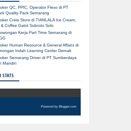
oker QC, PPIC, Operator Flexo di PT
rk Quality Pack Semarang
oker Crew Store di TIANLALA Ice Cream,
 & Coffee Gatot Subroto Solo
owongan Kerja Part Time Semarang di
GG
oker Human Resource & General Affairs di
mongan Indah Learning Center Demak
oker Semarang Driver di PT Sumberdaya
n Mandiri
 STATS
Powered by
Blogger.com