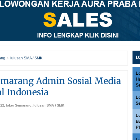
L
ang
›
lulusan SMA / SMK
L
emarang Admin Sosial Media
H
S
al Indonesia
L
S
022
,
loker Semarang
,
lulusan SMA / SMK
L
Ba
P
L