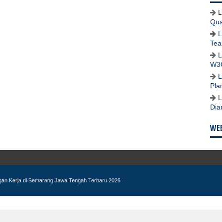
L
Qua
L
Tea
L
W3
L
Pla
L
Dia
WEB
ngan Kerja di Semarang Jawa Tengah Terbaru 2026