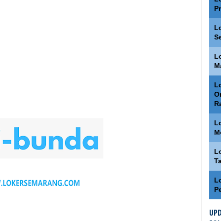
P
L
S
L
M
Lo
O
R
L
M
L
T
L
P
UPD