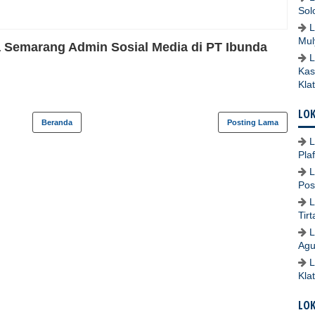
Sol
L
Mul
 Semarang Admin Sosial Media di PT Ibunda
L
Kas
Kla
LOK
Beranda
Posting Lama
L
Pla
L
Pos
L
Tir
L
Agu
L
Kla
LO