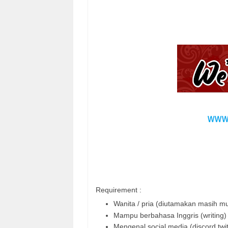
Requirement :
Wanita / pria (diutamakan masih m
Mampu berbahasa Inggris (writing) (
Mengenal social media (discord twit