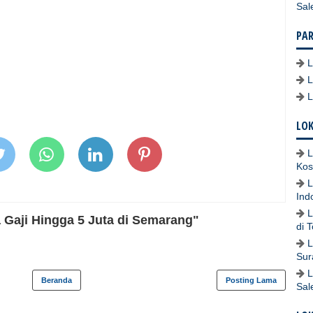
Sal
PA
LOK
L
Kos
L
Ind
L
Gaji Hingga 5 Juta di Semarang"
di 
L
Sur
L
Beranda
Posting Lama
Sal