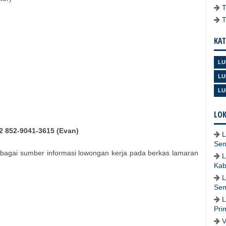
KAT
LU
LU
LU
LOK
2 852‑9041‑3615 (
Evan)
L
Se
bagai sumber informasi lowongan kerja pada berkas lamaran
L
Kab
L
Se
L
Pri
V