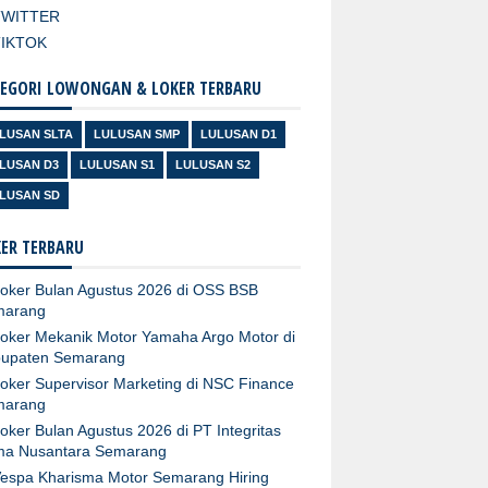
TWITTER
TIKTOK
EGORI LOWONGAN & LOKER TERBARU
LUSAN SLTA
LULUSAN SMP
LULUSAN D1
LUSAN D3
LULUSAN S1
LULUSAN S2
LUSAN SD
ER TERBARU
oker Bulan Agustus 2026 di OSS BSB
marang
oker Mekanik Motor Yamaha Argo Motor di
upaten Semarang
oker Supervisor Marketing di NSC Finance
marang
oker Bulan Agustus 2026 di PT Integritas
ma Nusantara Semarang
espa Kharisma Motor Semarang Hiring