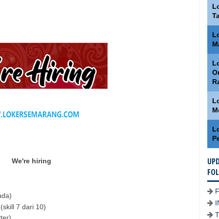
L
T
L
M
Lo
O
R
L
M
L
P
UPD
We're hiring
FO
uda)
skill 7 dari 10)
ter)