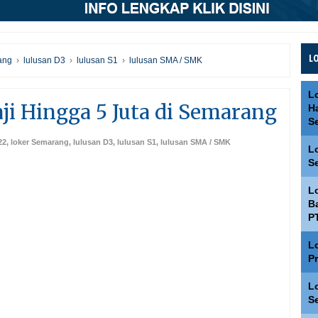
L
ang
›
lulusan D3
›
lulusan S1
›
lulusan SMA / SMK
L
i Hingga 5 Juta di Semarang
H
S
22
,
loker Semarang
,
lulusan D3
,
lulusan S1
,
lulusan SMA / SMK
L
S
L
Ba
P
L
P
L
S