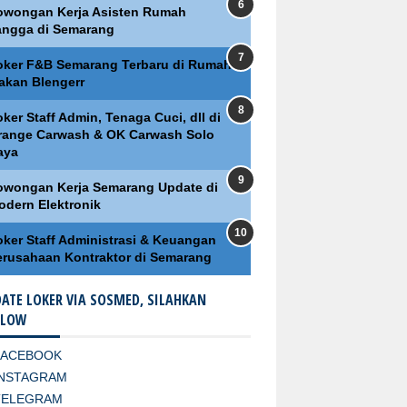
owongan Kerja Asisten Rumah
angga di Semarang
oker F&B Semarang Terbaru di Rumah
akan Blengerr
ker Staff Admin, Tenaga Cuci, dll di
range Carwash & OK Carwash Solo
aya
owongan Kerja Semarang Update di
odern Elektronik
oker Staff Administrasi & Keuangan
erusahaan Kontraktor di Semarang
ATE LOKER VIA SOSMED, SILAHKAN
LLOW
FACEBOOK
INSTAGRAM
TELEGRAM