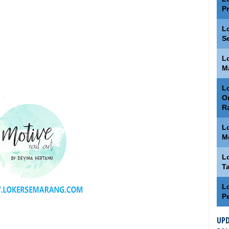
P
L
S
L
M
Lo
O
R
L
M
L
T
L
P
UPD