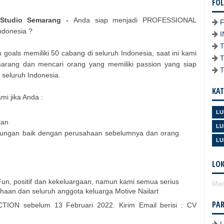
FO
 Studio Semarang
-
Anda siap menjadi PROFESSIONAL
ndonesia ?
 goals memiliki 50 cabang di seluruh Indonesia, saat ini kami
marang dan mencari orang yang memiliki passion yang siap
seluruh Indonesia.
KAT
i jika Anda :
LU
lan
LU
 hubungan baik dengan perusahaan sebelumnya dan orang
LU
LOK
Fun, positif dan kekeluargaan, namun kami semua serius
Mem
aan dan seluruh anggota keluarga Motive Nailart
PA
CTION sebelum 13 Februari 2022. Kirim Email berisi : CV