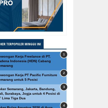
OKER TERPOPULER MINGGU INI
owongan Kerja Freelance di PT.
adena Indonesia (HDN) Cabang
emarang
owongan Kerja PT Pacific Furniture
emarang untuk 5 Posisi
oker Semarang, Jakarta, Bandung,
li, Surabaya, Jogja untuk 4 Posisi di
T Lima Tiga Dua
oker Bulan Agustus 2026 di Aura