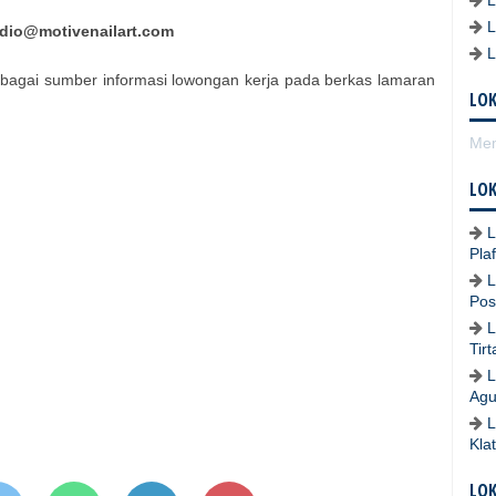
dio@motivenailart.com
bagai sumber informasi lowongan kerja pada berkas lamaran
LOK
Mem
LOK
L
Pla
L
Pos
L
Tir
L
Agu
L
Kla
LO