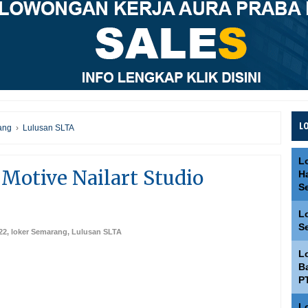
L
ang
›
Lulusan SLTA
L
Motive Nailart Studio
H
S
L
S
22
,
loker Semarang
,
Lulusan SLTA
L
Ba
P
L