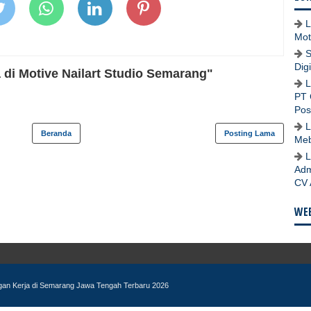
L
Mot
S
Dig
di Motive Nailart Studio Semarang"
L
PT 
Pos
L
Beranda
Posting Lama
Meb
L
Adm
CV 
WEB
ngan Kerja di Semarang Jawa Tengah Terbaru 2026