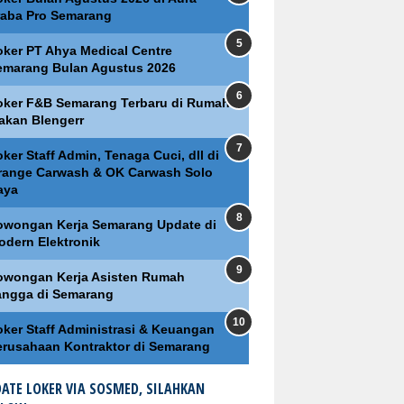
raba Pro Semarang
oker PT Ahya Medical Centre
emarang Bulan Agustus 2026
oker F&B Semarang Terbaru di Rumah
akan Blengerr
ker Staff Admin, Tenaga Cuci, dll di
range Carwash & OK Carwash Solo
aya
owongan Kerja Semarang Update di
odern Elektronik
owongan Kerja Asisten Rumah
angga di Semarang
oker Staff Administrasi & Keuangan
erusahaan Kontraktor di Semarang
ATE LOKER VIA SOSMED, SILAHKAN