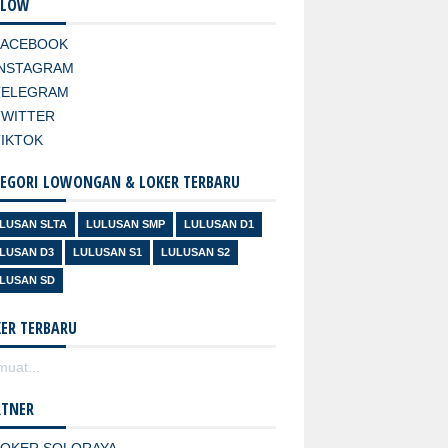
LLOW
FACEBOOK
INSTAGRAM
TELEGRAM
TWITTER
TIKTOK
EGORI LOWONGAN & LOKER TERBARU
LUSAN SLTA
LULUSAN SMP
LULUSAN D1
LUSAN D3
LULUSAN S1
LULUSAN S2
LUSAN SD
ER TERBARU
uat...
RTNER