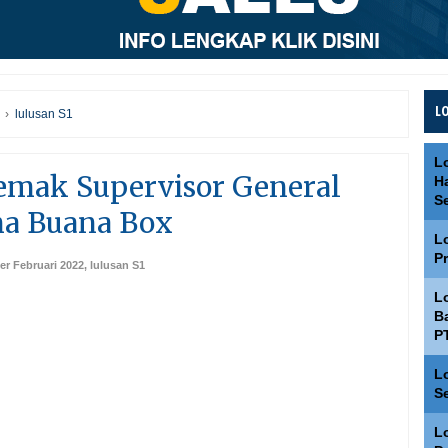
L
›
lulusan S1
L
emak Supervisor General
H
S
na Buana Box
L
P
er Februari 2022
,
lulusan S1
L
Ba
P
L
S
L