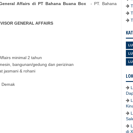
General Affairs di PT Bahana Buana Box
- PT. Bahana
VISOR GENERAL AFFAIRS
KAT
LU
LU
ffairs minimal 2 tahun
LU
, mesin, bangunan/gedung dan perizinan
at jasmani & rohani
LOK
en Demak
L
Dap
L
Kin
L
Sal
L
di 