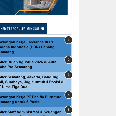
OKER TERPOPULER MINGGU INI
owongan Kerja Freelance di PT.
adena Indonesia (HDN) Cabang
emarang
oker Bulan Agustus 2026 di Aura
raba Pro Semarang
oker Semarang, Jakarta, Bandung,
li, Surabaya, Jogja untuk 4 Posisi di
T Lima Tiga Dua
owongan Kerja PT Pacific Furniture
emarang untuk 5 Posisi
oker Staff Administrasi & Keuangan