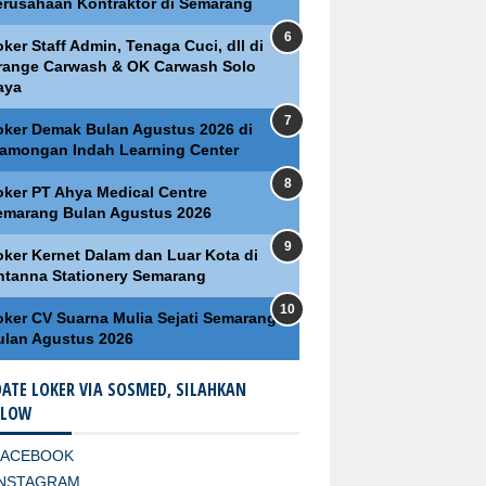
erusahaan Kontraktor di Semarang
ker Staff Admin, Tenaga Cuci, dll di
range Carwash & OK Carwash Solo
aya
oker Demak Bulan Agustus 2026 di
lamongan Indah Learning Center
oker PT Ahya Medical Centre
emarang Bulan Agustus 2026
oker Kernet Dalam dan Luar Kota di
ntanna Stationery Semarang
oker CV Suarna Mulia Sejati Semarang
ulan Agustus 2026
ATE LOKER VIA SOSMED, SILAHKAN
LLOW
FACEBOOK
INSTAGRAM