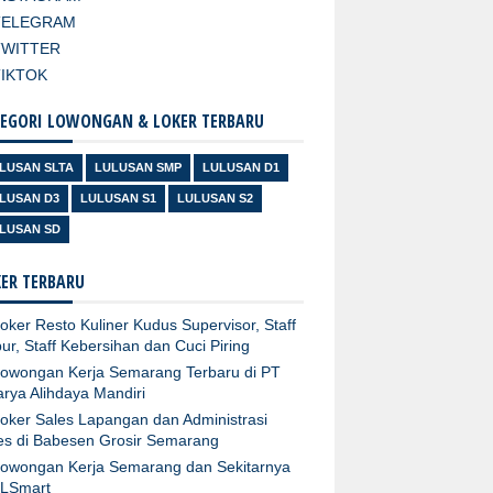
TELEGRAM
TWITTER
TIKTOK
EGORI LOWONGAN & LOKER TERBARU
LUSAN SLTA
LULUSAN SMP
LULUSAN D1
LUSAN D3
LULUSAN S1
LULUSAN S2
LUSAN SD
ER TERBARU
oker Resto Kuliner Kudus Supervisor, Staff
ur, Staff Kebersihan dan Cuci Piring
owongan Kerja Semarang Terbaru di PT
arya Alihdaya Mandiri
oker Sales Lapangan dan Administrasi
es di Babesen Grosir Semarang
owongan Kerja Semarang dan Sekitarnya
XLSmart