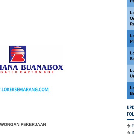
P
Lo
O
R
L
P
L
S
L
U
L
B
UPD
FO
WONGAN PEKERJAAN