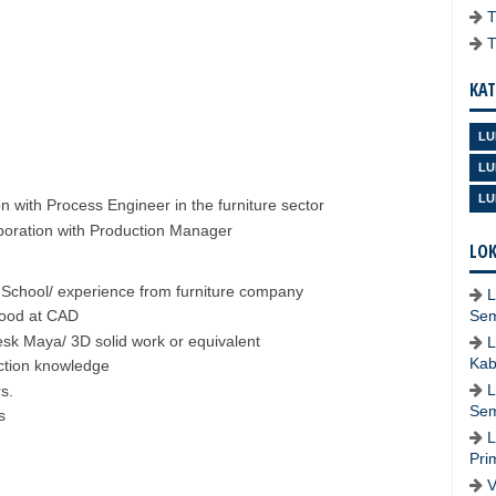
KAT
LU
LU
LU
 with Process Engineer in the furniture sector
boration with Production Manager
LOK
 School/ experience from furniture company
L
good at CAD
Se
sk Maya/ 3D solid work or equivalent
L
Kab
ction knowledge
L
s.
Se
s
L
Pri
V