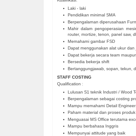
Laki - laki
Pendidikan minimal SMA
Berpengalaman diperusahaan Furni
Mahir dalam pengoperasian mesin
router, mortize, tenon, panel saw, dl
Memahami gambar FSD
Dapat menggunakan alat ukur dan j
Dapat bekerja secara team maupun 
Bersedia bekerja shift
Bertanggungjawab, sopan, tekun, d
STAFF COSTING
Qualification :
Lulusan S1 teknik Industri / Wood 
Berpengalaman sebagai costing pro
Mampu memahami Detail Engineer
Paham material dan proses produk 
Menguasai MS Office terutama exce
Mampu berbahasa Inggris
Mempunyai attitude yang baik