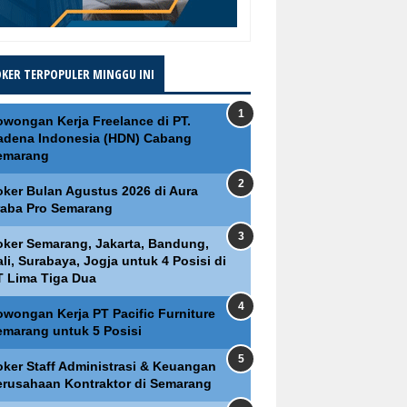
OKER TERPOPULER MINGGU INI
owongan Kerja Freelance di PT.
adena Indonesia (HDN) Cabang
emarang
oker Bulan Agustus 2026 di Aura
raba Pro Semarang
oker Semarang, Jakarta, Bandung,
li, Surabaya, Jogja untuk 4 Posisi di
T Lima Tiga Dua
owongan Kerja PT Pacific Furniture
emarang untuk 5 Posisi
oker Staff Administrasi & Keuangan
erusahaan Kontraktor di Semarang