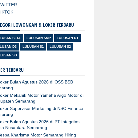
TWITTER
TIKTOK
EGORI LOWONGAN & LOKER TERBARU
LUSAN SLTA
LULUSAN SMP
LULUSAN D1
LUSAN D3
LULUSAN S1
LULUSAN S2
LUSAN SD
ER TERBARU
oker Bulan Agustus 2026 di OSS BSB
marang
oker Mekanik Motor Yamaha Argo Motor di
upaten Semarang
oker Supervisor Marketing di NSC Finance
marang
oker Bulan Agustus 2026 di PT Integritas
ma Nusantara Semarang
espa Kharisma Motor Semarang Hiring