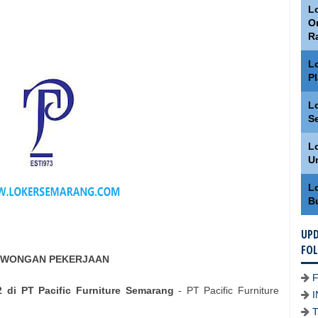
Lo
O
R
L
P
L
S
L
U
L
B
UPD
FO
WONGAN PEKERJAAN
 di PT Pacific Furniture Semarang
- PT Pacific Furniture