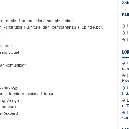
Sal
PA
ture min. 1 tahun bidang sample maker
 konstruksi Furniture dan pembahanan ( Spindle,bor,
l )
ig mall
LOK
individual
L
an komunikatif
dan
L
Kos
Technology
L
Ind
duk furniture minimal 1 tahun
ing Design
L
di 
furniture
L
l (expert)
Sur