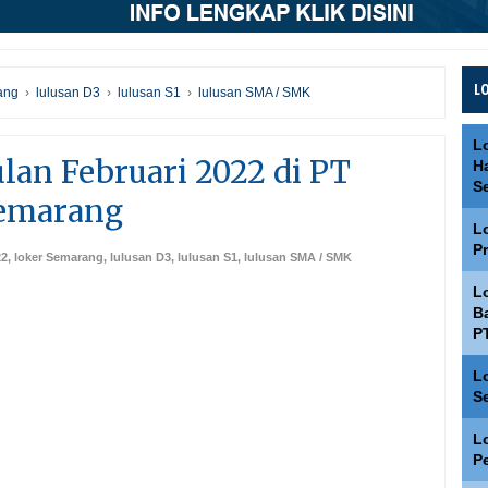
L
ang
›
lulusan D3
›
lulusan S1
›
lulusan SMA / SMK
L
lan Februari 2022 di PT
H
S
Semarang
L
P
22
,
loker Semarang
,
lulusan D3
,
lulusan S1
,
lulusan SMA / SMK
L
Ba
P
L
S
L
P