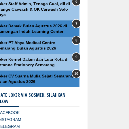
ker Staff Admin, Tenaga Cuci, dll di
range Carwash & OK Carwash Solo
aya
oker Demak Bulan Agustus 2026 di
lamongan Indah Learning Center
oker PT Ahya Medical Centre
emarang Bulan Agustus 2026
oker Kernet Dalam dan Luar Kota di
ntanna Stationery Semarang
oker CV Suarna Mulia Sejati Semarang
ulan Agustus 2026
ATE LOKER VIA SOSMED, SILAHKAN
LLOW
FACEBOOK
INSTAGRAM
TELEGRAM