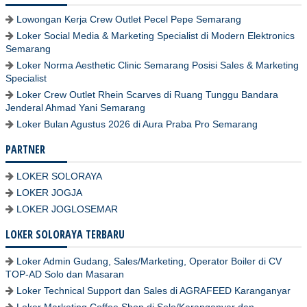
Lowongan Kerja Crew Outlet Pecel Pepe Semarang
Loker Social Media & Marketing Specialist di Modern Elektronics
Semarang
Loker Norma Aesthetic Clinic Semarang Posisi Sales & Marketing
Specialist
Loker Crew Outlet Rhein Scarves di Ruang Tunggu Bandara
Jenderal Ahmad Yani Semarang
Loker Bulan Agustus 2026 di Aura Praba Pro Semarang
PARTNER
LOKER SOLORAYA
LOKER JOGJA
LOKER JOGLOSEMAR
LOKER SOLORAYA TERBARU
Loker Admin Gudang, Sales/Marketing, Operator Boiler di CV
TOP-AD Solo dan Masaran
Loker Technical Support dan Sales di AGRAFEED Karanganyar