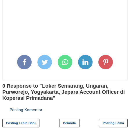
0 Response to "Loker Semarang, Ungaran,
Purworejo, Yogyakarta, Jepara Account Officer di
Koperasi Primadana"
Posting Komentar
Posting Lebih Baru
Beranda
Posting Lama