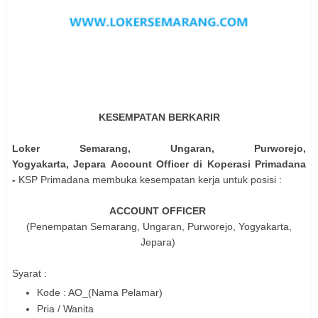
KESEMPATAN BERKARIR
Loker Semarang, Ungaran,
Purworejo,
Yogyakarta,
Jepara
Account Officer
di Koperasi Primadana
-
KSP Primadana membuka kesempatan kerja untuk posisi :
ACCOUNT OFFICER
(Penempatan Semarang, Ungaran, Purworejo, Yogyakarta,
Jepara)
Syarat :
Kode : AO_(Nama Pelamar)
Pria / Wanita