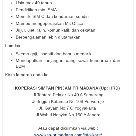
Usia max 40 tahun
Pendidikan min. SMA
Memiliki SIM C dan kendaraan sendiri
Mampu mengoperasikan Ms.Office
Jujur, ulet, rajin, komunikatif, dan cekatan
Berpengalaman lebih diutamakan
Lain-lain :
Skema gaji, insentif dan bonus menarik
Mendapatkan tunjangan uang sewa kendaraan dan
BBM
Kirim lamaran anda ke :
KOPERASI SIMPAN PINJAM PRIMADANA (Up: HRD)
Jl Tentara Pelajar No 40 A Semarang
Jl Brigjen Katamso No 108 Purworejo
JI. Gayam No.7 C Yogyakarta
Jl Wahid Hasyim No 150 A Jepara
Atau dapat dikirimkan via web :
www.ksp-primadana.com/info-karir/