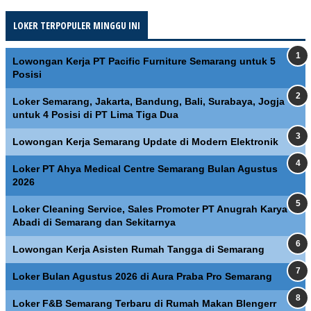
LOKER TERPOPULER MINGGU INI
Lowongan Kerja PT Pacific Furniture Semarang untuk 5
Posisi
Loker Semarang, Jakarta, Bandung, Bali, Surabaya, Jogja
untuk 4 Posisi di PT Lima Tiga Dua
Lowongan Kerja Semarang Update di Modern Elektronik
Loker PT Ahya Medical Centre Semarang Bulan Agustus
2026
Loker Cleaning Service, Sales Promoter PT Anugrah Karya
Abadi di Semarang dan Sekitarnya
Lowongan Kerja Asisten Rumah Tangga di Semarang
Loker Bulan Agustus 2026 di Aura Praba Pro Semarang
Loker F&B Semarang Terbaru di Rumah Makan Blengerr