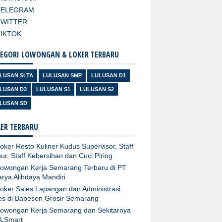
TELEGRAM
TWITTER
TIKTOK
EGORI LOWONGAN & LOKER TERBARU
LUSAN SLTA
LULUSAN SMP
LULUSAN D1
LUSAN D3
LULUSAN S1
LULUSAN S2
LUSAN SD
ER TERBARU
oker Resto Kuliner Kudus Supervisor, Staff
ur, Staff Kebersihan dan Cuci Piring
owongan Kerja Semarang Terbaru di PT
arya Alihdaya Mandiri
oker Sales Lapangan dan Administrasi
es di Babesen Grosir Semarang
owongan Kerja Semarang dan Sekitarnya
XLSmart