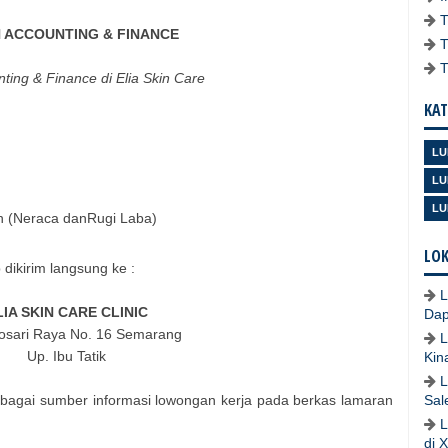
 ACCOUNTING & FINANCE
ting & Finance di Elia Skin Care
KAT
LU
LU
LU
 (Neraca danRugi Laba)
LOK
dikirim langsung ke :
L
LIA SKIN CARE CLINIC
Dap
gosari Raya No. 16 Semarang
L
Up. Ibu Tatik
Kin
L
bagai sumber informasi lowongan kerja pada berkas lamaran
Sal
L
di 