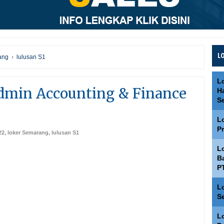
L
ang
›
lulusan S1
L
dmin Accounting & Finance
H
S
L
P
22
,
loker Semarang
,
lulusan S1
L
Ba
P
L
S
L