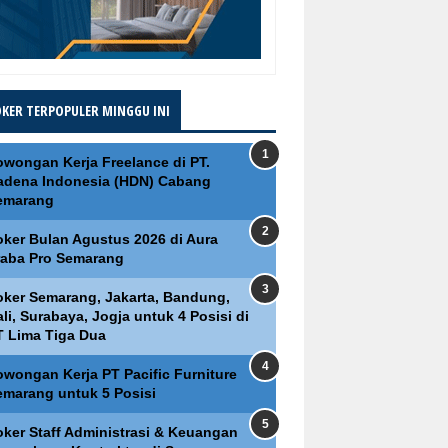
OKER TERPOPULER MINGGU INI
owongan Kerja Freelance di PT.
adena Indonesia (HDN) Cabang
emarang
oker Bulan Agustus 2026 di Aura
raba Pro Semarang
oker Semarang, Jakarta, Bandung,
li, Surabaya, Jogja untuk 4 Posisi di
T Lima Tiga Dua
owongan Kerja PT Pacific Furniture
emarang untuk 5 Posisi
oker Staff Administrasi & Keuangan