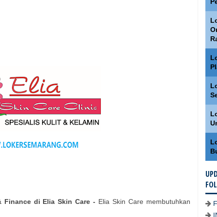
P
Lo
O
R
L
P
L
S
L
U
L
B
UPD
FO
Finance di Elia Skin Care -
Elia Skin Care membutuhkan