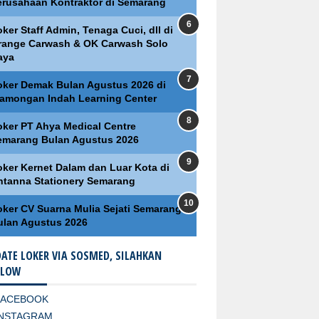
erusahaan Kontraktor di Semarang
ker Staff Admin, Tenaga Cuci, dll di
range Carwash & OK Carwash Solo
aya
oker Demak Bulan Agustus 2026 di
lamongan Indah Learning Center
oker PT Ahya Medical Centre
emarang Bulan Agustus 2026
oker Kernet Dalam dan Luar Kota di
ntanna Stationery Semarang
oker CV Suarna Mulia Sejati Semarang
ulan Agustus 2026
ATE LOKER VIA SOSMED, SILAHKAN
LLOW
FACEBOOK
INSTAGRAM