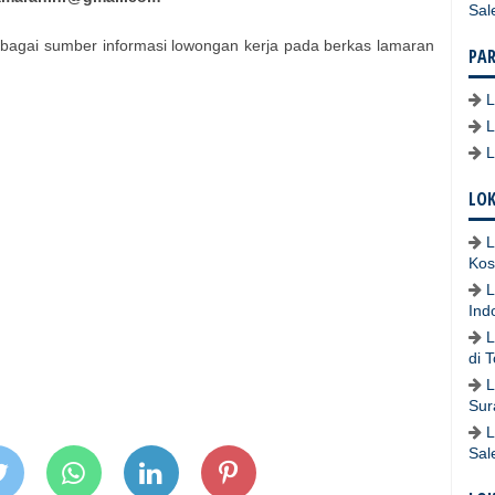
Sal
bagai sumber informasi lowongan kerja pada berkas lamaran
PA
LOK
L
Kos
L
Ind
L
di 
L
Sur
L
Sal