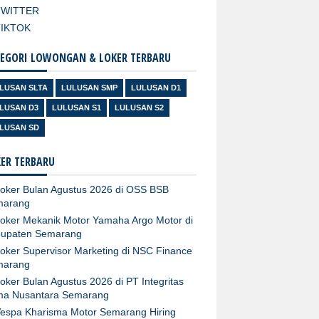
TWITTER
TIKTOK
EGORI LOWONGAN & LOKER TERBARU
LUSAN SLTA
LULUSAN SMP
LULUSAN D1
LUSAN D3
LULUSAN S1
LULUSAN S2
LUSAN SD
ER TERBARU
oker Bulan Agustus 2026 di OSS BSB
marang
oker Mekanik Motor Yamaha Argo Motor di
upaten Semarang
oker Supervisor Marketing di NSC Finance
marang
oker Bulan Agustus 2026 di PT Integritas
ma Nusantara Semarang
espa Kharisma Motor Semarang Hiring