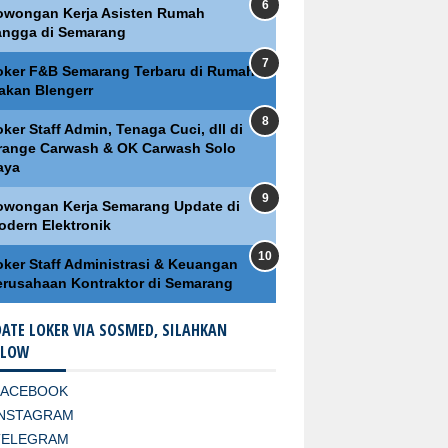
owongan Kerja Asisten Rumah
angga di Semarang
oker F&B Semarang Terbaru di Rumah
akan Blengerr
ker Staff Admin, Tenaga Cuci, dll di
range Carwash & OK Carwash Solo
aya
owongan Kerja Semarang Update di
odern Elektronik
oker Staff Administrasi & Keuangan
erusahaan Kontraktor di Semarang
ATE LOKER VIA SOSMED, SILAHKAN
LLOW
FACEBOOK
INSTAGRAM
TELEGRAM