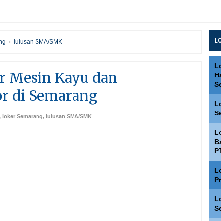
L
ng
›
lulusan SMA/SMK
L
r Mesin Kayu dan
H
S
or di Semarang
L
S
,
loker Semarang
,
lulusan SMA/SMK
L
Ba
P
L
P
L
S