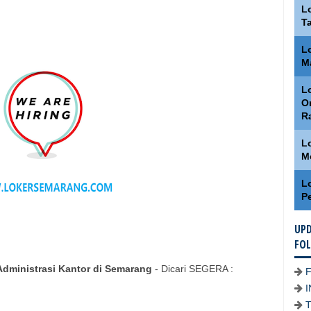
L
T
L
M
Lo
O
R
L
M
L
P
UPD
FO
dministrasi Kantor di Semarang
- Dicari SEGERA :