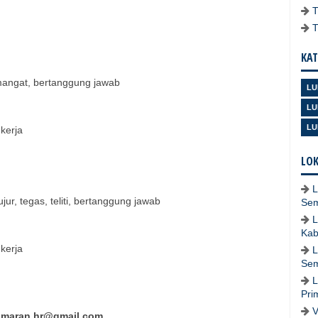
KAT
emangat, bertanggung jawab
LU
LU
LU
kerja
LOK
L
jur, tegas, teliti, bertanggung jawab
Se
L
Kab
kerja
L
Se
L
Pri
V
amaran.hr@gmail.com