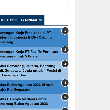
OKER TERPOPULER MINGGU INI
owongan Kerja Freelance di PT.
adena Indonesia (HDN) Cabang
emarang
owongan Kerja PT Pacific Furniture
emarang untuk 5 Posisi
oker Semarang, Jakarta, Bandung,
li, Surabaya, Jogja untuk 4 Posisi di
T Lima Tiga Dua
oker Bulan Agustus 2026 di Aura
raba Pro Semarang
oker PT Ahya Medical Centre
emarang Bulan Agustus 2026