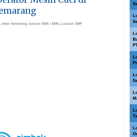
S
Semarang
L
S
,
loker Semarang
,
lulusan SMA / SMK
,
Lulusan SMP
L
Ba
P
L
P
L
S
L
M
L
T
Lo
O