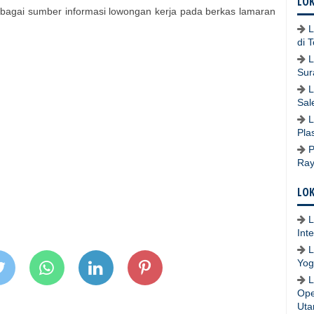
LOK
bagai sumber informasi lowongan kerja pada berkas lamaran
L
di 
L
Sur
L
Sal
L
Pla
P
Ray
LOK
L
Int
L
Yog
L
Ope
Uta