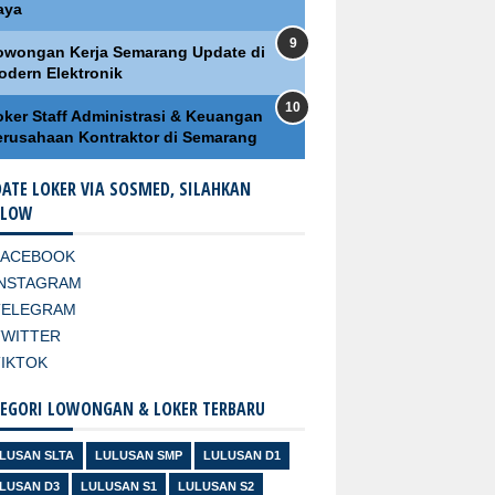
aya
owongan Kerja Semarang Update di
odern Elektronik
oker Staff Administrasi & Keuangan
erusahaan Kontraktor di Semarang
ATE LOKER VIA SOSMED, SILAHKAN
LLOW
FACEBOOK
INSTAGRAM
TELEGRAM
TWITTER
TIKTOK
EGORI LOWONGAN & LOKER TERBARU
LUSAN SLTA
LULUSAN SMP
LULUSAN D1
LUSAN D3
LULUSAN S1
LULUSAN S2