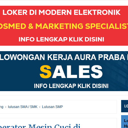
L
ng
›
lulusan SMA / SMK
›
Lulusan SMP
L
erator Mesin Cuci di
H