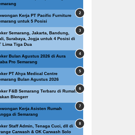
emarang
owongan Kerja PT Pacific Furniture
emarang untuk 5 Posisi
oker Semarang, Jakarta, Bandung,
li, Surabaya, Jogja untuk 4 Posisi di
T Lima Tiga Dua
oker Bulan Agustus 2026 di Aura
raba Pro Semarang
oker PT Ahya Medical Centre
emarang Bulan Agustus 2026
oker F&B Semarang Terbaru di Rumah
akan Blengerr
owongan Kerja Asisten Rumah
angga di Semarang
ker Staff Admin, Tenaga Cuci, dll di
range Carwash & OK Carwash Solo