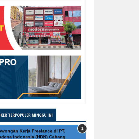
OKER TERPOPULER MINGGU INI
owongan Kerja Freelance di PT.
adena Indonesia (HDN) Cabang