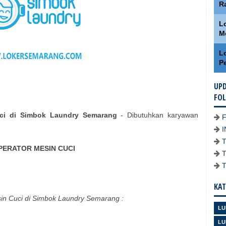
R
L
M
L
P
UPD
FO
ci di Simbok Laundry Semarang
- Dibutuhkan karyawan
PERATOR MESIN CUCI
KAT
sin Cuci di Simbok Laundry Semarang :
LU
LU