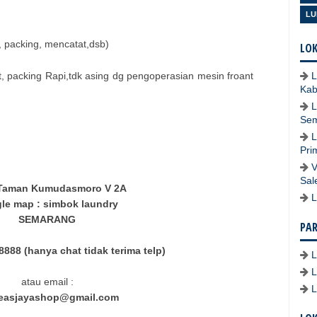
LU
, packing, mencatat,dsb)
LOK
 packing Rapi,tdk asing dg pengoperasian mesin froant
L
Kab
L
Se
L
Pri
V
Sal
 Taman Kumudasmoro V 2A
L
le map : simbok laundry
SEMARANG
PA
888 (hanya chat tidak terima telp)
atau email :
easjayashop@gmail.com