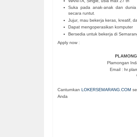
WANITA, Single, usia max 27 th
Suka pada anak-anak dan dunia 
secara runtut.
Jujur, mau bekerja keras, kreatif, d
Dapat mengoperasikan komputer
Bersedia untuk bekerja di Semaran
Apply now :
PLAMONGA
Plamongan Ind
Email : hr.pl
Cantumkan
LOKERSEMARANG.COM
se
Anda