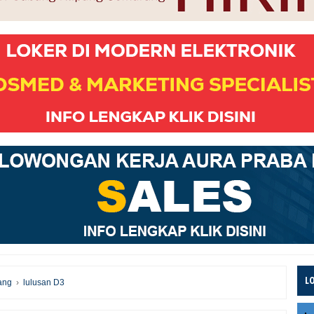
L
ang
›
lulusan D3