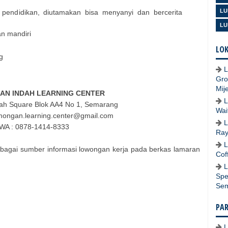
LU
pendidikan, diutamakan bisa menyanyi dan bercerita
LU
an mandiri
LOK
g
L
Gro
Mij
N INDAH LEARNING CENTER
L
ah Square Blok AA4 No 1, Semarang
Wai
amongan.learning.center@gmail.com
L
WA : 0878-1414-8333
Ray
L
bagai sumber informasi lowongan kerja pada berkas lamaran
Cof
L
Spe
Se
PA