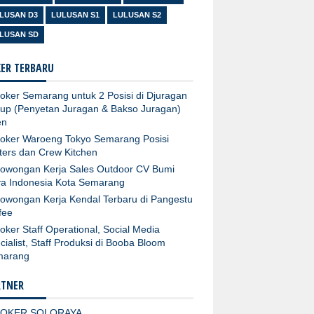
LUSAN D3
LULUSAN S1
LULUSAN S2
LUSAN SD
ER TERBARU
oker Semarang untuk 2 Posisi di Djuragan
up (Penyetan Juragan & Bakso Juragan)
en
oker Waroeng Tokyo Semarang Posisi
ters dan Crew Kitchen
owongan Kerja Sales Outdoor CV Bumi
a Indonesia Kota Semarang
owongan Kerja Kendal Terbaru di Pangestu
fee
oker Staff Operational, Social Media
cialist, Staff Produksi di Booba Bloom
marang
RTNER
LOKER SOLORAYA