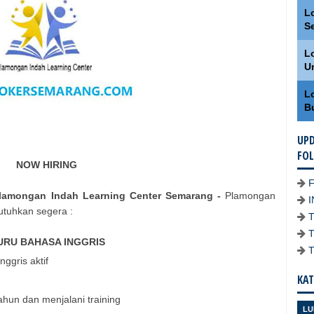
L
S
L
U
L
B
UPD
FO
NOW HIRING
Plamongan Indah Learning Center
Semarang
-
Plamongan
tuhkan segera :
URU BAHASA INGGRIS
ggris aktif
KAT
ahun dan menjalani training
LU