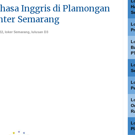
L
asa Inggris di Plamongan
H
S
nter Semarang
L
P
22
,
loker Semarang
,
lulusan D3
L
Ba
P
L
S
L
P
Lo
O
R
L
P