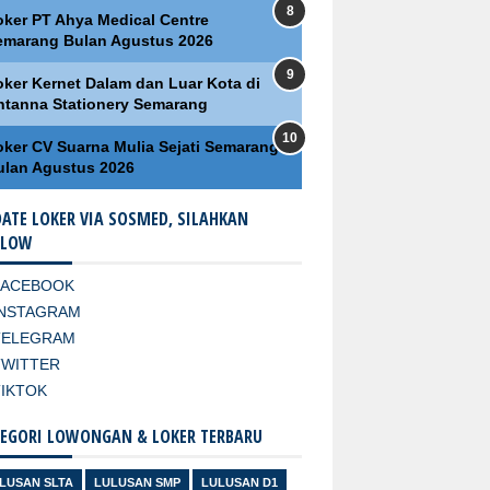
oker PT Ahya Medical Centre
emarang Bulan Agustus 2026
oker Kernet Dalam dan Luar Kota di
ntanna Stationery Semarang
oker CV Suarna Mulia Sejati Semarang
ulan Agustus 2026
ATE LOKER VIA SOSMED, SILAHKAN
LLOW
FACEBOOK
INSTAGRAM
TELEGRAM
TWITTER
TIKTOK
EGORI LOWONGAN & LOKER TERBARU
LUSAN SLTA
LULUSAN SMP
LULUSAN D1