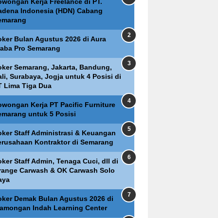
owongan Kerja Freelance di PT.
adena Indonesia (HDN) Cabang
emarang
oker Bulan Agustus 2026 di Aura
raba Pro Semarang
oker Semarang, Jakarta, Bandung,
li, Surabaya, Jogja untuk 4 Posisi di
T Lima Tiga Dua
owongan Kerja PT Pacific Furniture
emarang untuk 5 Posisi
oker Staff Administrasi & Keuangan
erusahaan Kontraktor di Semarang
ker Staff Admin, Tenaga Cuci, dll di
range Carwash & OK Carwash Solo
aya
oker Demak Bulan Agustus 2026 di
lamongan Indah Learning Center