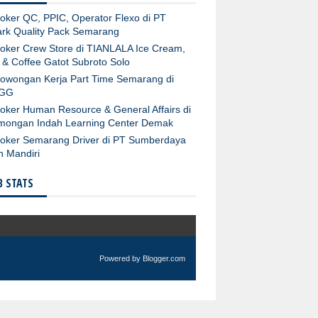
oker QC, PPIC, Operator Flexo di PT
rk Quality Pack Semarang
oker Crew Store di TIANLALA Ice Cream,
 & Coffee Gatot Subroto Solo
owongan Kerja Part Time Semarang di
GG
oker Human Resource & General Affairs di
mongan Indah Learning Center Demak
oker Semarang Driver di PT Sumberdaya
n Mandiri
 STATS
Powered by
Blogger.com