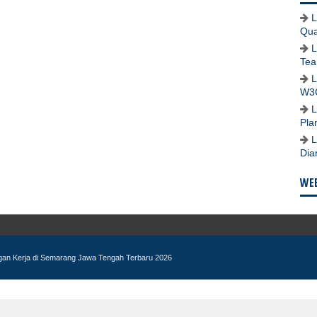
L
Qua
L
Tea
L
W3
L
Pla
L
Dia
WEB
ngan Kerja di Semarang Jawa Tengah Terbaru 2026