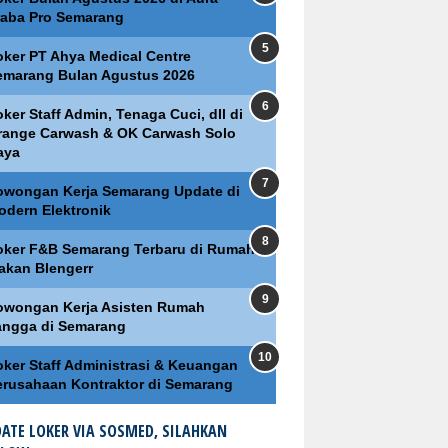
raba Pro Semarang
oker PT Ahya Medical Centre
emarang Bulan Agustus 2026
ker Staff Admin, Tenaga Cuci, dll di
range Carwash & OK Carwash Solo
aya
owongan Kerja Semarang Update di
odern Elektronik
oker F&B Semarang Terbaru di Rumah
akan Blengerr
owongan Kerja Asisten Rumah
angga di Semarang
oker Staff Administrasi & Keuangan
erusahaan Kontraktor di Semarang
ATE LOKER VIA SOSMED, SILAHKAN