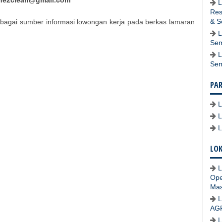
he2clean@gmail.com
L
Res
& S
bagai sumber informasi lowongan kerja pada berkas lamaran
L
Sem
L
Se
PA
LOK
L
Ope
Mas
L
AG
L