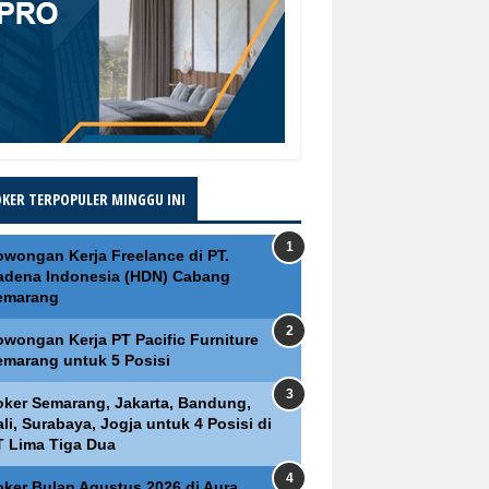
OKER TERPOPULER MINGGU INI
owongan Kerja Freelance di PT.
adena Indonesia (HDN) Cabang
emarang
owongan Kerja PT Pacific Furniture
emarang untuk 5 Posisi
oker Semarang, Jakarta, Bandung,
li, Surabaya, Jogja untuk 4 Posisi di
T Lima Tiga Dua
oker Bulan Agustus 2026 di Aura