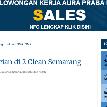
L
ng
›
lulusan SMA / SMK
L
cian di 2 Clean Semarang
H
S
,
loker Semarang
,
lulusan SMA / SMK
L
S
L
Ba
P
L