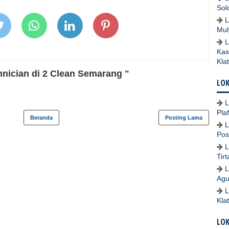
Sol
L
Mul
L
Kas
Kla
nician di 2 Clean Semarang "
LOK
L
Pla
Beranda
Posting Lama
L
Pos
L
Tir
L
Agu
L
Kla
LO