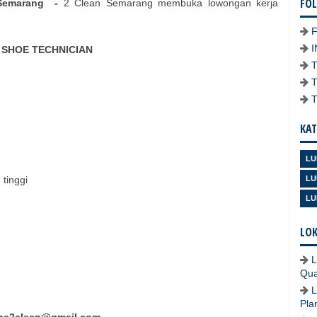
FO
Semarang
-
2 Clean Semarang membuka lowongan kerja
SHOE TECHNICIAN
KAT
LU
 tinggi
LU
LU
LOK
L
Qua
L
Pla