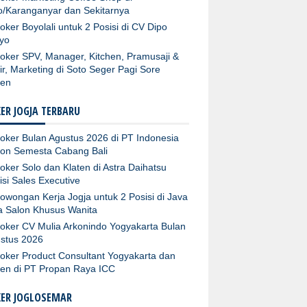
o/Karanganyar dan Sekitarnya
oker Boyolali untuk 2 Posisi di CV Dipo
yo
oker SPV, Manager, Kitchen, Pramusaji &
ir, Marketing di Soto Seger Pagi Sore
ten
ER JOGJA TERBARU
oker Bulan Agustus 2026 di PT Indonesia
fon Semesta Cabang Bali
oker Solo dan Klaten di Astra Daihatsu
isi Sales Executive
owongan Kerja Jogja untuk 2 Posisi di Java
ta Salon Khusus Wanita
oker CV Mulia Arkonindo Yogyakarta Bulan
stus 2026
oker Product Consultant Yogyakarta dan
ten di PT Propan Raya ICC
KER JOGLOSEMAR