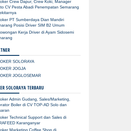
oker Crew Dapur, Crew Koki, Manager
to CV Pesta Abadi Penempatan Semarang
ekitarnya
oker PT Sumberdaya Dian Mandiri
arang Posisi Driver SIM B2 Umum
owongan Kerja Driver di Ayam Sidosemi
marang
RTNER
LOKER SOLORAYA
LOKER JOGJA
LOKER JOGLOSEMAR
ER SOLORAYA TERBARU
oker Admin Gudang, Sales/Marketing,
rator Boiler di CV TOP-AD Solo dan
aran
oker Technical Support dan Sales di
RAFEED Karanganyar
oker Marketing Coffee Shop di