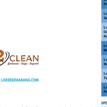
P
L
S
Lo
O
R
L
M
L
M
L
T
L
P
UPD