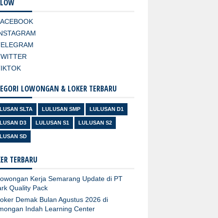
LLOW
FACEBOOK
INSTAGRAM
TELEGRAM
TWITTER
TIKTOK
EGORI LOWONGAN & LOKER TERBARU
LUSAN SLTA
LULUSAN SMP
LULUSAN D1
LUSAN D3
LULUSAN S1
LULUSAN S2
LUSAN SD
ER TERBARU
owongan Kerja Semarang Update di PT
rk Quality Pack
oker Demak Bulan Agustus 2026 di
mongan Indah Learning Center