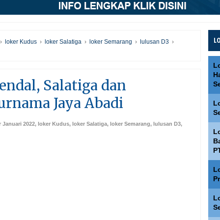
L
›
loker Kudus
›
loker Salatiga
›
loker Semarang
›
lulusan D3
›
L
H
ndal, Salatiga dan
S
Purnama Jaya Abadi
L
S
 Januari 2022
,
loker Kudus
,
loker Salatiga
,
loker Semarang
,
lulusan D3
,
L
Ba
P
L
P
L
S