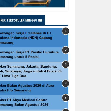
OKER TERPOPULER MINGGU INI
owongan Kerja Freelance di PT.
adena Indonesia (HDN) Cabang
emarang
owongan Kerja PT Pacific Furniture
emarang untuk 5 Posisi
oker Semarang, Jakarta, Bandung,
li, Surabaya, Jogja untuk 4 Posisi di
T Lima Tiga Dua
oker Bulan Agustus 2026 di Aura
raba Pro Semarang
oker PT Ahya Medical Centre
emarang Bulan Agustus 2026