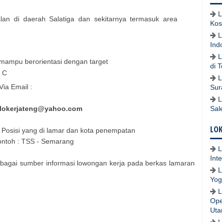
L
lan di daerah Salatiga dan sekitarnya termasuk area
Kos
L
Ind
L
mampu berorientasi dengan target
di 
M C
L
ia Email :
Sur
L
lokerjateng@yahoo.com
Sal
LOK
l: Posisi yang di lamar dan kota penempatan
ntoh : TSS - Semarang
L
Int
bagai sumber informasi lowongan kerja pada berkas lamaran
L
Yog
L
Ope
Uta