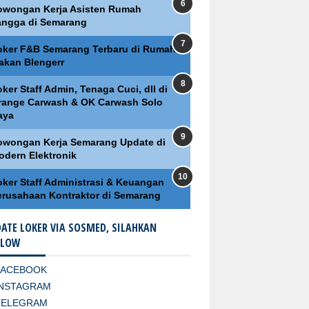
owongan Kerja Asisten Rumah
angga di Semarang
oker F&B Semarang Terbaru di Rumah
akan Blengerr
ker Staff Admin, Tenaga Cuci, dll di
range Carwash & OK Carwash Solo
aya
owongan Kerja Semarang Update di
odern Elektronik
oker Staff Administrasi & Keuangan
erusahaan Kontraktor di Semarang
ATE LOKER VIA SOSMED, SILAHKAN
LLOW
FACEBOOK
INSTAGRAM
TELEGRAM