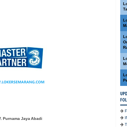
L
T
L
M
Lo
O
R
L
M
L
P
UPD
FO
. Purnama Jaya Abadi