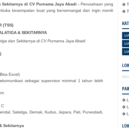
n Sekitarnya di CV Purnama Jaya Abadi -
Perusahaan yang
mbuka kesempatan buat yang bersemangat dan ingin meniti
KAT
 (TSS)
SALATIGA & SEKITARNYA
LU
atiga dan Sekitarnya di CV Purnama Jaya Abadi
LU
LU
)
LOK
Bisa Excel)
Mem
lekomunikasi sebagai supervisor minimal 1 tahun lebih
PA
am
M C
dal, Salatiga, Demak, Kudus, Jepara, Pati, Purwodadi,
LOK
& Sekitarnya