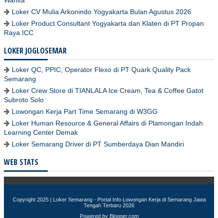
Wanita
Loker CV Mulia Arkonindo Yogyakarta Bulan Agustus 2026
Loker Product Consultant Yogyakarta dan Klaten di PT Propan
Raya ICC
LOKER JOGLOSEMAR
Loker QC, PPIC, Operator Flexo di PT Quark Quality Pack
Semarang
Loker Crew Store di TIANLALA Ice Cream, Tea & Coffee Gatot
Subroto Solo
Lowongan Kerja Part Time Semarang di W3GG
Loker Human Resource & General Affairs di Plamongan Indah
Learning Center Demak
Loker Semarang Driver di PT Sumberdaya Dian Mandiri
WEB STATS
Copyright 2025 |
Loker Semarang - Portal Info Lowongan Kerja di Semarang Jawa
Tengah Terbaru 2026
Powered by
Blogger.com