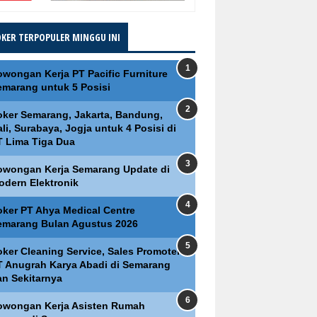
OKER TERPOPULER MINGGU INI
owongan Kerja PT Pacific Furniture
emarang untuk 5 Posisi
oker Semarang, Jakarta, Bandung,
li, Surabaya, Jogja untuk 4 Posisi di
T Lima Tiga Dua
owongan Kerja Semarang Update di
odern Elektronik
oker PT Ahya Medical Centre
emarang Bulan Agustus 2026
oker Cleaning Service, Sales Promoter
T Anugrah Karya Abadi di Semarang
an Sekitarnya
owongan Kerja Asisten Rumah