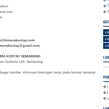
tahun
eservasi
el
KAT
LU
LU
r@kimurakostay.com
kimurakostay@gmail.com
LU
URA KOSTAY SEMARANG
LOK
gjen Sudiarto 116, Semarang
Mem
bagai sumber informasi lowongan kerja pada berkas lamaran
PA
LOK