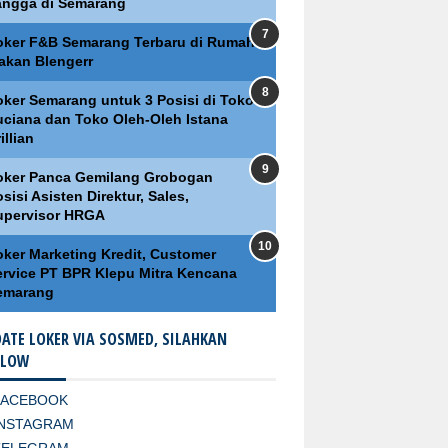
angga di Semarang
oker F&B Semarang Terbaru di Rumah
akan Blengerr
oker Semarang untuk 3 Posisi di Toko
uciana dan Toko Oleh-Oleh Istana
illian
oker Panca Gemilang Grobogan
sisi Asisten Direktur, Sales,
upervisor HRGA
oker Marketing Kredit, Customer
ervice PT BPR Klepu Mitra Kencana
emarang
ATE LOKER VIA SOSMED, SILAHKAN
LLOW
FACEBOOK
INSTAGRAM