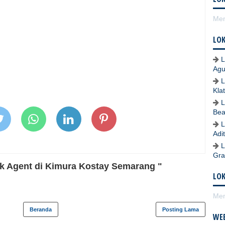
Mem
LOK
L
Agu
L
Kla
L
Bea
L
Adi
L
Gra
sk Agent di Kimura Kostay Semarang "
LO
Mem
Beranda
Posting Lama
WEB