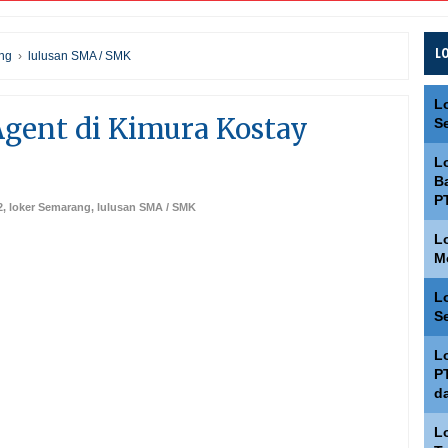
L
ng
›
lulusan SMA / SMK
L
Agent di Kimura Kostay
S
L
Ba
P
2
,
loker Semarang
,
lulusan SMA / SMK
L
M
L
S
L
P
d
L