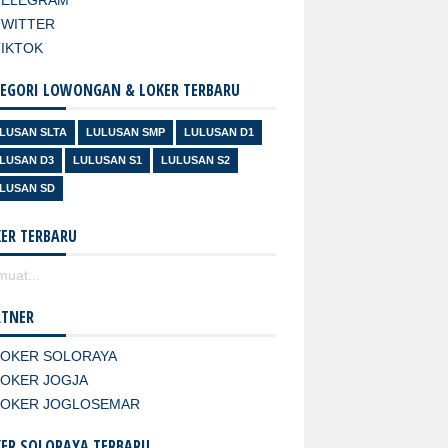
TELEGRAM
TWITTER
TIKTOK
EGORI LOWONGAN & LOKER TERBARU
LUSAN SLTA
LULUSAN SMP
LULUSAN D1
LUSAN D3
LULUSAN S1
LULUSAN S2
LUSAN SD
ER TERBARU
uat...
RTNER
LOKER SOLORAYA
LOKER JOGJA
LOKER JOGLOSEMAR
ER SOLORAYA TERBARU