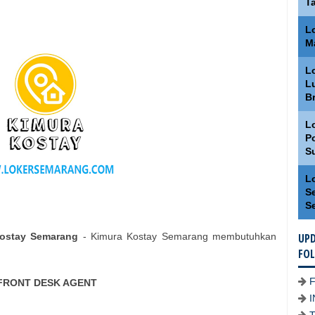
T
L
M
L
L
Br
L
Po
S
L
S
S
Kostay Semarang
- Kimura Kostay Semarang membutuhkan
UPD
FO
FRONT DESK AGENT